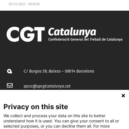
09/11/2022 - 09:40:36
C/ Burgos 59, Baixos – 08014 Barcelona
spccc@
spcgtcatalunya.cat
935 120 481
Privacy on this site
We collect and process your data on this site to better
@CGTCatalunya
understand how it is used. You can give your consent to all or
selected purposes, or you can decline them all. For more
cgtcatalunya