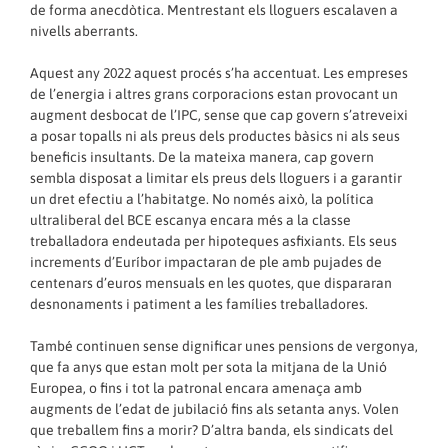
de forma anecdòtica. Mentrestant els lloguers escalaven a
nivells aberrants.
Aquest any 2022 aquest procés s’ha accentuat. Les empreses
de l’energia i altres grans corporacions estan provocant un
augment desbocat de l’IPC, sense que cap govern s’atreveixi
a posar topalls ni als preus dels productes bàsics ni als seus
beneficis insultants. De la mateixa manera, cap govern
sembla disposat a limitar els preus dels lloguers i a garantir
un dret efectiu a l’habitatge. No només això, la política
ultraliberal del BCE escanya encara més a la classe
treballadora endeutada per hipoteques asfixiants. Els seus
increments d’Euríbor impactaran de ple amb pujades de
centenars d’euros mensuals en les quotes, que dispararan
desnonaments i patiment a les famílies treballadores.
També continuen sense dignificar unes pensions de vergonya,
que fa anys que estan molt per sota la mitjana de la Unió
Europea, o fins i tot la patronal encara amenaça amb
augments de l’edat de jubilació fins als setanta anys. Volen
que treballem fins a morir? D’altra banda, els sindicats del