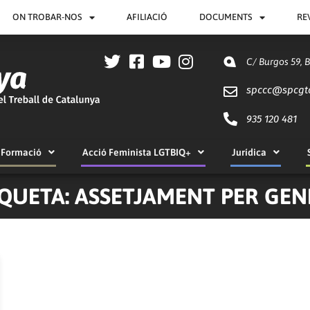
ON TROBAR-NOS
AFILIACIÓ
DOCUMENTS
RE
C/ Burgos 59, 
spccc@
spcgt
935 120 481
Formació
Acció Feminista LGTBIQ+
Jurídica
IQUETA: ASSETJAMENT PER GEN