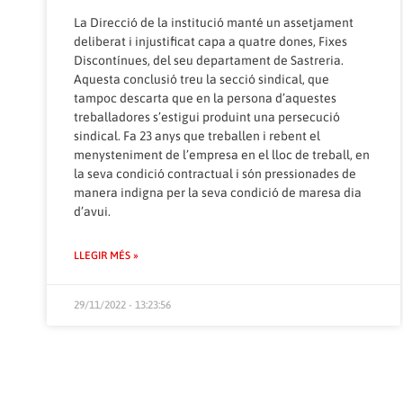
La Direcció de la institució manté un assetjament
deliberat i injustificat capa a quatre dones, Fixes
Discontínues, del seu departament de Sastreria.
Aquesta conclusió treu la secció sindical, que
tampoc descarta que en la persona d’aquestes
treballadores s’estigui produint una persecució
sindical. Fa 23 anys que treballen i rebent el
menysteniment de l’empresa en el lloc de treball, en
la seva condició contractual i són pressionades de
manera indigna per la seva condició de maresa dia
d’avui.
LLEGIR MÉS »
29/11/2022 - 13:23:56