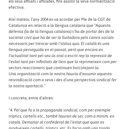
els seus afiliats i afiliades, fins assolir la seva normalització
efectiva.
Així mateix, l’any 2004 es va acordar per Ple de la CGT de
Catalunya en relació a la llengua catalana que
“Aquesta
defensa (la de la llengua catalana) s’ha de portar des de la
societat civil que ha de ser la lluitadora pels canvis socials
necessaris per trencar amb l’status quo. El català és una
llengua perseguida en el passat, però que encara en
l’actualitat tant pel seu ús oral o escrit rep la repressió de
l’estat tant per infinitats de lleis que la reprimeixen com per
sectors reaccionaris que continuen boicotejant-la.
Una organització com la nostra hauria d’assumir aquesta
reivindicació com a seva i des d’una perspectiva sindical fer
la nostra aportació.”
I concreta, entre d’altres:
“4. Pel que fa a la propaganda sindical, com per exemple
tríptics, cartells etc., també hauran de ser, com a mínim, en
català. Demanar al confederal de l’estat que quan es
produeixen cartells, tríptics, etc. Es facin
amb una tirada