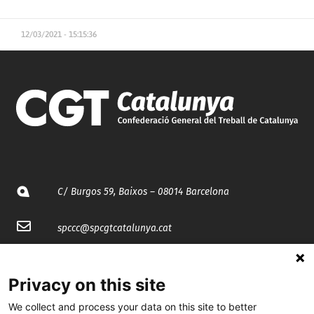
12/03/2021 - 15:15:36
C/ Burgos 59, Baixos – 08014 Barcelona
spccc@
spcgtcatalunya.cat
935 120 481
Privacy on this site
@CGTCatalunya
We collect and process your data on this site to better