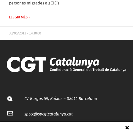
persones migrades alsCIE’s
LLEGIR MÉS »
30/05/2013 - 14:30:00
C/ Burgos 59, Baixos – 08014 Barcelona
spccc@
spcgtcatalunya.cat
935 120 481