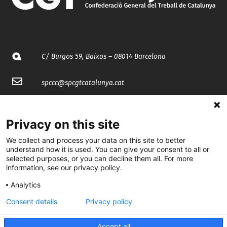
C/ Burgos 59, Baixos – 08014 Barcelona
spccc@
spcgtcatalunya.cat
935 120 481
Privacy on this site
@CGTCatalunya
We collect and process your data on this site to better
understand how it is used. You can give your consent to all or
cgtcatalunya
selected purposes, or you can decline them all. For more
information, see our privacy policy.
CGTCatalunya
Analytics
cgtcatalunya
Consent details
Privacy policy
Accept all