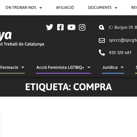
ON TROBAR-NOS
AFILIACIÓ
DOCUMENTS
RE
C/ Burgos 59, 
spccc@
spcgt
935 120 481
Formació
Acció Feminista LGTBIQ+
Jurídica
ETIQUETA: COMPRA