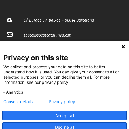
C/ Burgos 59, Baixos – 08014 Barcelona
spccc@
spcgtcatalunya.cat
935 120 481
Privacy on this site
@CGTCatalunya
We collect and process your data on this site to better
understand how it is used. You can give your consent to all or
selected purposes, or you can decline them all. For more
cgtcatalunya
information, see our privacy policy.
CGTCatalunya
Analytics
cgtcatalunya
Consent details
Privacy policy
Accept all
Desenvolupat per
Decline all