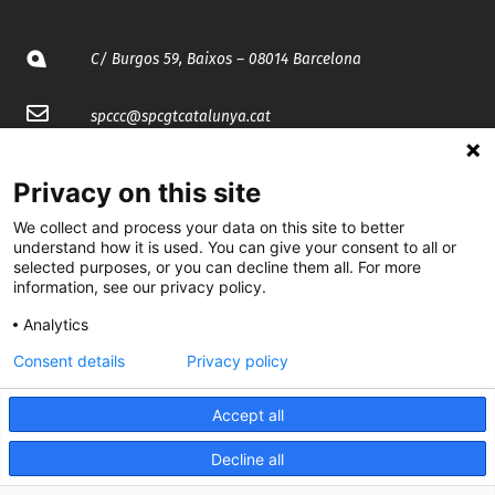
C/ Burgos 59, Baixos – 08014 Barcelona
spccc@
spcgtcatalunya.cat
935 120 481
Privacy on this site
We collect and process your data on this site to better
@CGTCatalunya
understand how it is used. You can give your consent to all or
selected purposes, or you can decline them all. For more
cgtcatalunya
information, see our privacy policy.
CGTCatalunya
Analytics
Consent details
Privacy policy
cgtcatalunya
Accept all
Decline all
Desenvolupat per