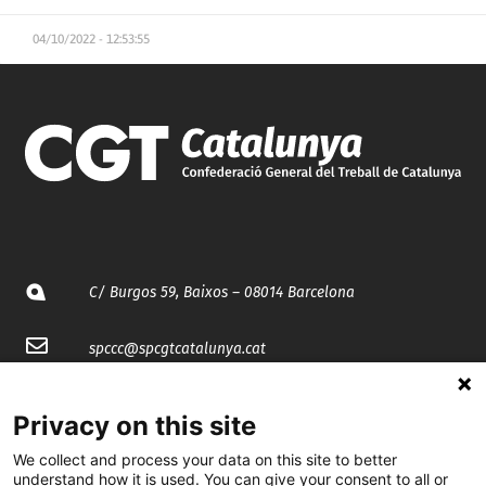
04/10/2022 - 12:53:55
C/ Burgos 59, Baixos – 08014 Barcelona
spccc@
spcgtcatalunya.cat
935 120 481
Privacy on this site
We collect and process your data on this site to better
@CGTCatalunya
understand how it is used. You can give your consent to all or