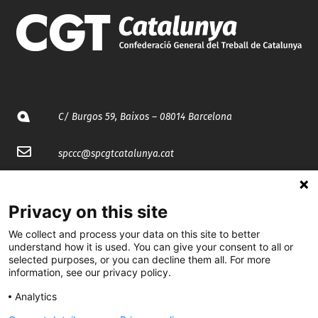
C/ Burgos 59, Baixos – 08014 Barcelona
spccc@
spcgtcatalunya.cat
935 120 481
Privacy on this site
@CGTCatalunya
We collect and process your data on this site to better
understand how it is used. You can give your consent to all or
selected purposes, or you can decline them all. For more
cgtcatalunya
information, see our privacy policy.
CGTCatalunya
Analytics
cgtcatalunya