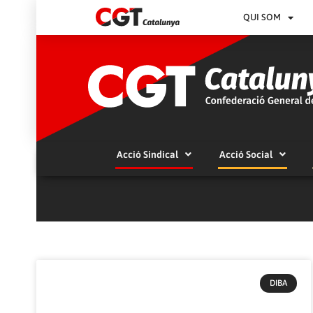
QUI SOM
Acció Sindical
Acció Social
DIBA