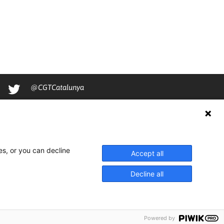
@CGTCatalunya
cgtcatalunya
CGTCatalunya
cgtcatalunya
es, or you can decline
Accept all
Decline all
Powered by