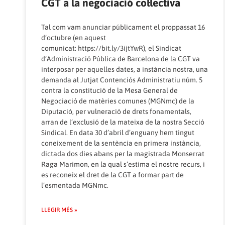
CGT a la negociació col·lectiva
Tal com vam anunciar públicament el proppassat 16
d’octubre (en aquest
comunicat:
https://bit.ly/3ijtYwR
), el Sindicat
d’Administració Pública de Barcelona de la CGT va
interposar per aquelles dates, a instància nostra, una
demanda al Jutjat Contenciós Administratiu núm. 5
contra la constitució de la Mesa General de
Negociació de matèries comunes (MGNmc) de la
Diputació, per vulneració de drets fonamentals,
arran de l’exclusió de la mateixa de la nostra Secció
Sindical. En data 30 d’abril d’enguany hem tingut
coneixement de la sentència en primera instància,
dictada dos dies abans per la magistrada Monserrat
Raga Marimon, en la qual s’estima el nostre recurs, i
es reconeix el dret de la CGT a formar part de
l’esmentada MGNmc.
LLEGIR MÉS »