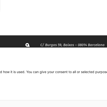
C/ Burgos 59, Baixos – 08014 Barcelona
spccc@
spcgtcatalunya.cat
d how it is used. You can give your consent to all or selected purpos
935 120 481
Desenvolupat per