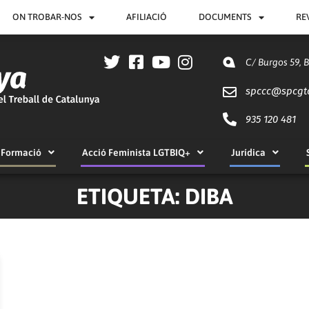
ON TROBAR-NOS
AFILIACIÓ
DOCUMENTS
RE
C/ Burgos 59, 
spccc@
spcgt
935 120 481
Formació
Acció Feminista LGTBIQ+
Jurídica
ETIQUETA: DIBA