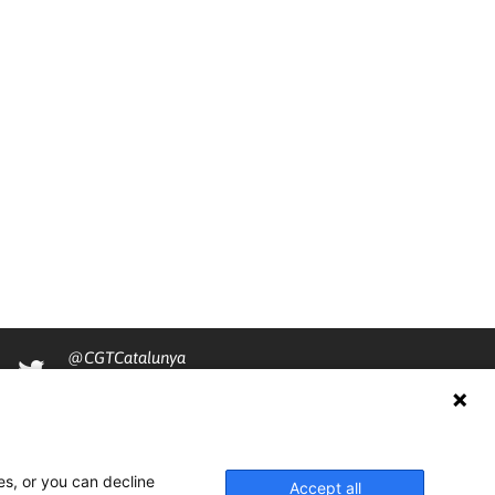
@CGTCatalunya
cgtcatalunya
CGTCatalunya
es, or you can decline
cgtcatalunya
Accept all