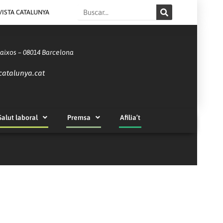
Search
VISTA CATALUNYA
Baixos – 08014 Barcelona
catalunya.cat
Salut laboral
Premsa
Afilia’t