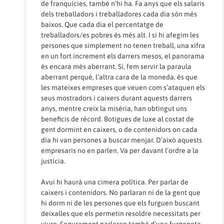
de franquícies, també n’hi ha. Fa anys que els salaris
dels treballadors i treballadores cada dia són més
baixos. Que cada dia el percentatge de
treballadors/es pobres és més alt. I si hi afegim les
persones que simplement no tenen treball, una xifra
en un fort increment els darrers mesos, el panorama
és encara més aberrant. Si, fem servir la paraula
aberrant perquè, l’altra cara de la moneda, és que
les mateixes empreses que veuen com s’ataquen els
seus mostradors i caixers durant aquests darrers
anys, mentre creix la misèria, han obtingut uns
beneficis de rècord. Botigues de luxe al costat de
gent dormint en caixers, o de contenidors on cada
dia hi van persones a buscar menjar. D’això aquests
empresaris no en parlen. Va per davant l’ordre a la
justícia.
Avui hi haurà una cimera política. Per parlar de
caixers i contenidors. No parlaran ni de la gent que
hi dorm ni de les persones que els furguen buscant
deixalles que els permetin resoldre necessitats per