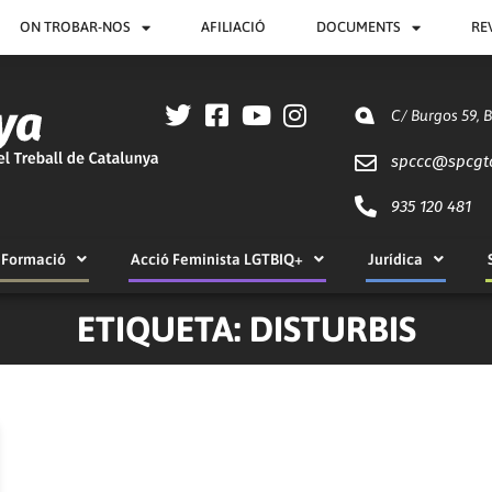
ON TROBAR-NOS
AFILIACIÓ
DOCUMENTS
RE
C/ Burgos 59, 
spccc@
spcgt
935 120 481
Formació
Acció Feminista LGTBIQ+
Jurídica
ETIQUETA: DISTURBIS