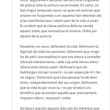
viure. Segurament parlaran també d’una furgoneta
de policia amb la pintura socarrimada. En canvi, no
han tingut temps per reunir-se quan els policies que
anaven en furgonetes com aquesta han rebentat ulls
a les manifestacions, robant part de la vida a joves.
És evident que la classe política defensa també
aquest ordre, que normalitza la misèria. Ordre per
davant de la justícia.
Nosaltres, en canvi, defensem la vida. Defensem la
dignitat de totes les persones. Defensem que ningú
ha de patir una explotació que ens aboca a jornades
laborals maratonianes, cada cop amb menys drets i
alhora amb menys salari. Defensem que els
habitatges són per viure-hi i no per especular-hi i fer-
ne negoci. Defensem que tota persona ha de tenir
drets, independentment del seu origen. Defensem
que la vida és per viure-la, i no per produir uns
beneficis que acumulen aquells que, precisament,
imposen silenci, repressió i ordre.
Els bancs atacats aquests dies són els mateixos que