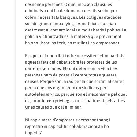
desnonen persones. O que imposen clàusules
criminals a qui ha de demanar crèdits sovint per
cobrir necessitats bàsiques. Les botigues atacades
són de grans companyies, les mateixes que han
destrossat el comerç locals a molts barris i pobles. La
policia victimitzada és la mateixa que prèviament
ha apallissat, ha ferit, ha mutilat i ha empresonat.
Els qui reclamen llei i odre necessitem eliminar tots
aquests fets del debat sobre les protestes de les
darreres setmanes. Els qui defensem la vida i les
persones hem de posar al centre totes aquestes
causes. Perquè són la raó per la que sortim al carrer,
per la que ens organitzem en sindicats per
autodefensar-nos, perquè són el mecanisme pel qual
es garanteixen privilegis a uns i patiment pels altres.
Unes causes que cal eliminar.
Ni cap cimera d’empresaris demanant sang i
repressió ni cap polític col·laboracionista ho
impedirà.