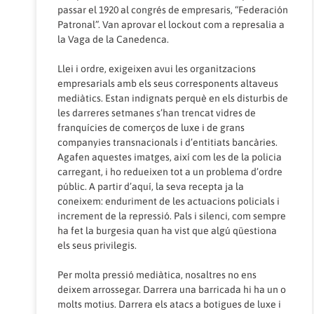
passar el 1920 al congrés de empresaris, “Federación
Patronal”. Van aprovar el lockout com a represalia a
la Vaga de la Canedenca.
Llei i ordre, exigeixen avui les organitzacions
empresarials amb els seus corresponents altaveus
mediàtics. Estan indignats perquè en els disturbis de
les darreres setmanes s’han trencat vidres de
franquícies de comerços de luxe i de grans
companyies transnacionals i d’entitiats bancàries.
Agafen aquestes imatges, així com les de la policia
carregant, i ho redueixen tot a un problema d’ordre
públic. A partir d’aquí, la seva recepta ja la
coneixem: enduriment de les actuacions policials i
increment de la repressió. Pals i silenci, com sempre
ha fet la burgesia quan ha vist que algú qüestiona
els seus privilegis.
Per molta pressió mediàtica, nosaltres no ens
deixem arrossegar. Darrera una barricada hi ha un o
molts motius. Darrera els atacs a botigues de luxe i