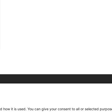
C/ Burgos 59, Baixos – 08014 Barcelona
spccc@
spcgtcatalunya.cat
d how it is used. You can give your consent to all or selected purpos