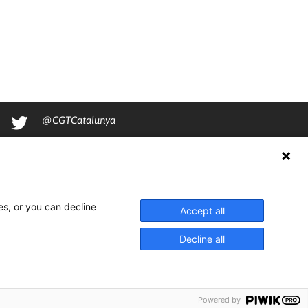
@CGTCatalunya
cgtcatalunya
CGTCatalunya
cgtcatalunya
es, or you can decline
Accept all
Decline all
Powered by