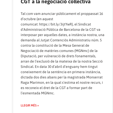
CGT a la negociació col·lectiva
Tal com vam anunciar públicament el proppassat 16
d’octubre (en aquest
comunicat:
https://bit.ly/3ijtYwR
), el Sindicat
d’Administració Pública de Barcelona de la CGT va
interposar per aquelles dates, a instància nostra, una
demanda al Jutjat Contenciós Administratiu núm. 5
contra la constitució de la Mesa General de
Negociació de matèries comunes (MGNmc) de la
Diputació, per vulneració de drets fonamentals,
arran de l’exclusió de la mateixa de la nostra Secció
Sindical. En data 30 d’abril d’enguany hem tingut
coneixement de la sentència en primera instància,
dictada dos dies abans per la magistrada Monserrat
Raga Marimon, en la qual s’estima el nostre recurs, i
es reconeix el dret de la CGT a formar part de
l’esmentada MGNmc.
LLEGIR MÉS »