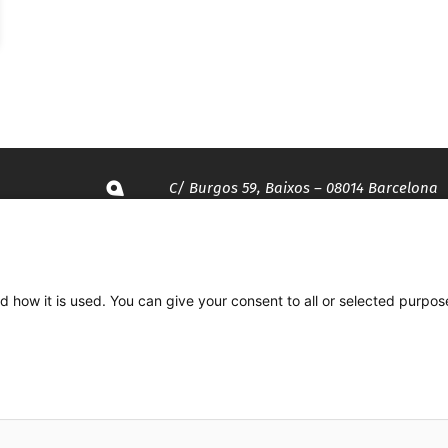
C/ Burgos 59, Baixos – 08014 Barcelona
spccc@
spcgtcatalunya.cat
d how it is used. You can give your consent to all or selected purpos
935 120 481
Desenvolupat per