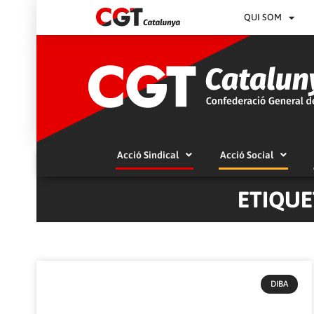
QUI SOM
Acció Sindical
Acció Social
ETIQUE
DIBA