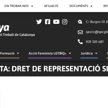
ON TROBAR-NOS
AFILIACIÓ
DOCUMENTS
RE
C/ Burgos 59, 
spccc@
spcgt
935 120 481
Formació
Acció Feminista LGTBIQ+
Jurídica
TA: DRET DE REPRESENTACIÓ S