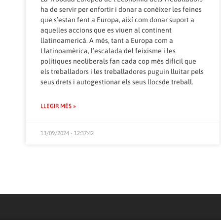
ha de servir per enfortir i donar a conèixer les feines
que s’estan fent a Europa, així com donar suport a
aquelles accions que es viuen al continent
llatinoamericà. A més, tant a Europa com a
Llatinoamèrica, l’escalada del feixisme i les
polítiques neoliberals fan cada cop més difícil que
els treballadors i les treballadores puguin lluitar pels
seus drets i autogestionar els seus llocsde treball.
LLEGIR MÉS »
13/09/2024 - 12:37:42