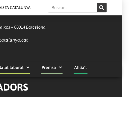
Search
VISTA CATALUNYA
Baixos – 08014 Barcelona
catalunya.cat
Salut laboral
Premsa
Afilia’t
LADORS