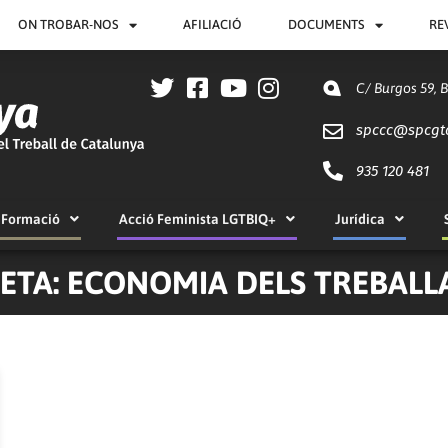
ON TROBAR-NOS
AFILIACIÓ
DOCUMENTS
RE
C/ Burgos 59, 
spccc@
spcgt
935 120 481
Formació
Acció Feminista LGTBIQ+
Jurídica
ETA: ECONOMIA DELS TREBAL