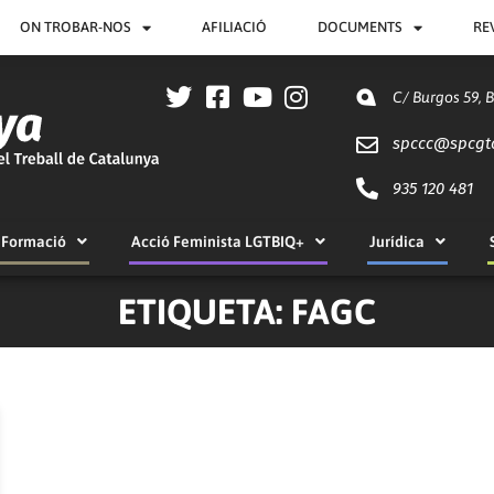
ON TROBAR-NOS
AFILIACIÓ
DOCUMENTS
RE
C/ Burgos 59, 
spccc@
spcgt
935 120 481
Formació
Acció Feminista LGTBIQ+
Jurídica
ETIQUETA: FAGC