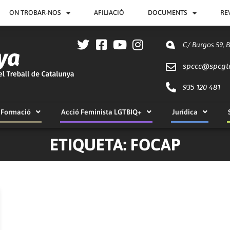
ON TROBAR-NOS
AFILIACIÓ
DOCUMENTS
RE
C/ Burgos 59, 
spccc@
spcgt
935 120 481
Formació
Acció Feminista LGTBIQ+
Jurídica
ETIQUETA: FOCAP