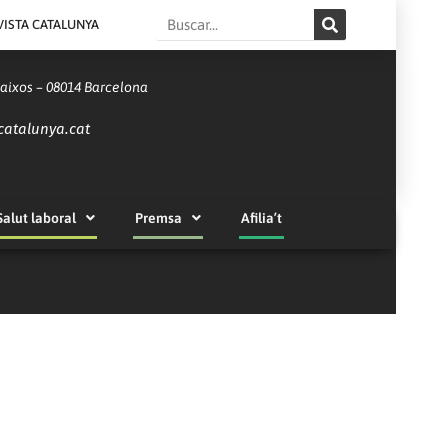
Search
VISTA CATALUNYA
Baixos – 08014 Barcelona
catalunya.cat
Salut laboral
Premsa
Afilia’t