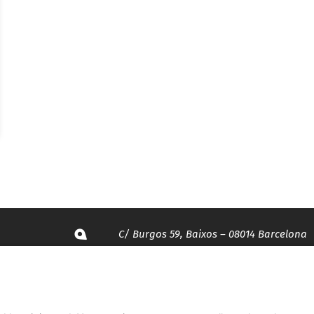
C/ Burgos 59, Baixos – 08014 Barcelona
spccc@
spcgtcatalunya.cat