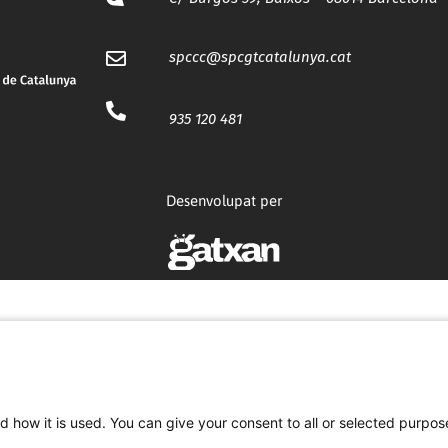
spccc@
spcgtcatalunya.cat
935 120 481
Desenvolupat per
d how it is used. You can give your consent to all or selected purpos