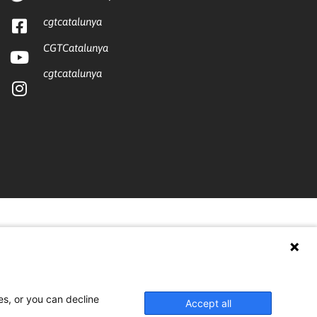
cgtcatalunya
CGTCatalunya
cgtcatalunya
es, or you can decline
Accept all