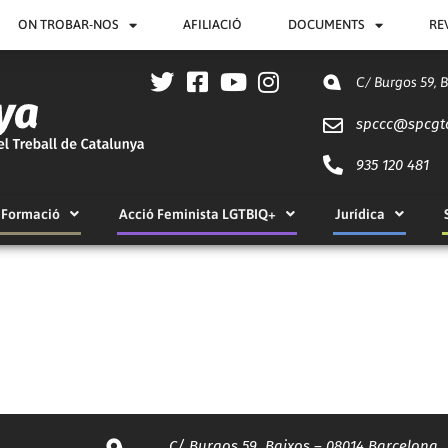
ON TROBAR-NOS
AFILIACIÓ
DOCUMENTS
RE
C/ Burgos 59, 
spccc@
spcgt
935 120 481
Formació
Acció Feminista LGTBIQ+
Jurídica
C/ Burgos 59, Baixos – 08014 Barcelona