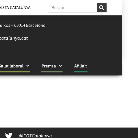
Search
VISTA CATALUNYA
Baixos – 08014 Barcelona
catalunya.cat
Salut laboral
Premsa
Afilia’t
@CGTCatalunya