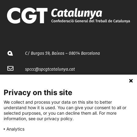
C/ Burgos 59, Baixos – 08014 Barcelona
spccc@
spcgtcatalunya.cat
935 120 481
Privacy on this site
We collect and process your data on this site to better
@CGTCatalunya
understand how it is used. You can give your consent to all or
selected purposes, or you can decline them all. For more
cgtcatalunya
information, see our privacy policy.
CGTCatalunya
Analytics