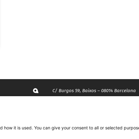
C/ Burgos 59, Baixos – 08014 Barcelona
spccc@
spcgtcatalunya.cat
d how it is used. You can give your consent to all or selected purpos
935 120 481