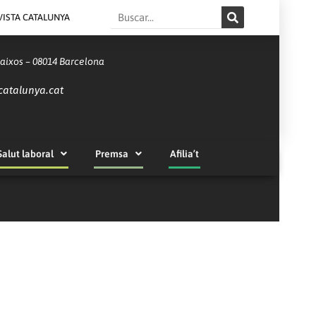
Search
VISTA CATALUNYA
Baixos – 08014 Barcelona
catalunya.cat
Salut laboral
Premsa
Afilia’t