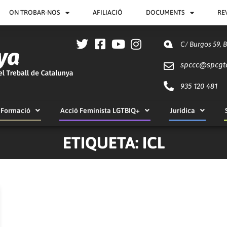
ON TROBAR-NOS
AFILIACIÓ
DOCUMENTS
RE
C/ Burgos 59, 
spccc@
spcgt
935 120 481
Formació
Acció Feminista LGTBIQ+
Jurídica
ETIQUETA: ICL