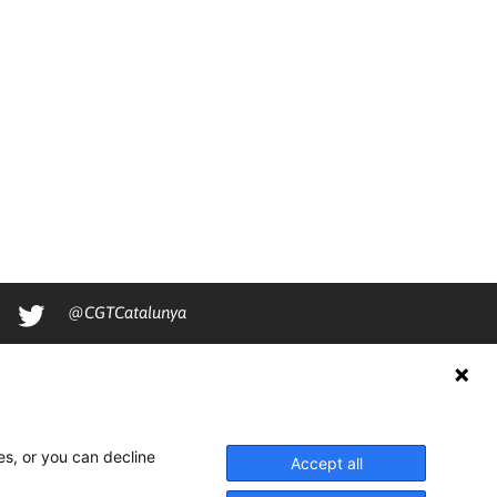
@CGTCatalunya
cgtcatalunya
CGTCatalunya
cgtcatalunya
es, or you can decline
Accept all