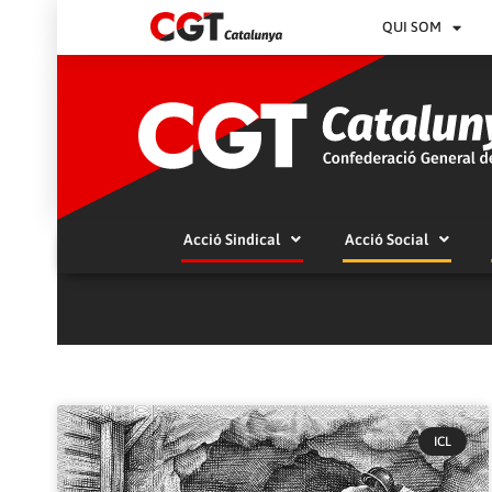
QUI SOM
Acció Sindical
Acció Social
ICL