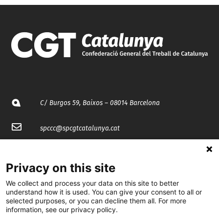
C/ Burgos 59, Baixos – 08014 Barcelona
spccc@
spcgtcatalunya.cat
935 120 481
Privacy on this site
@CGTCatalunya
We collect and process your data on this site to better
understand how it is used. You can give your consent to all or
selected purposes, or you can decline them all. For more
cgtcatalunya
information, see our privacy policy.
CGTCatalunya