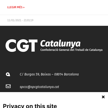
LLEGIR MÉS »
11/01/2021 - 21:01:19
C/ Burgos 59, Baixos – 08014 Barcelona
spccc@
spcgtcatalunya.cat
935 120 481
Privacy on this site