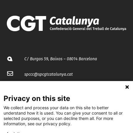
C/ Burgos 59, Baixos – 08014 Barcelona
spccc@
spcgtcatalunya.cat
935 120 481
Privacy on this site
@CGTCatalunya
We collect and process your data on this site to better
understand how it is used. You can give your consent to all or
selected purposes, or you can decline them all. For more
cgtcatalunya
information, see our privacy policy.
CGTCatalunya