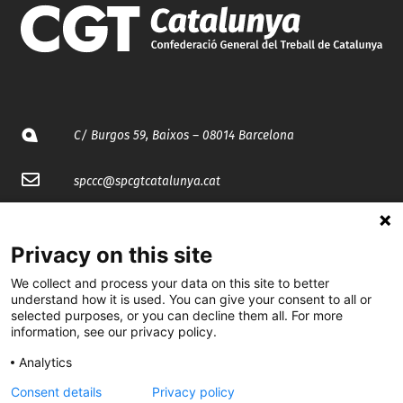
C/ Burgos 59, Baixos – 08014 Barcelona
spccc@
spcgtcatalunya.cat
935 120 481
Privacy on this site
@CGTCatalunya
We collect and process your data on this site to better
understand how it is used. You can give your consent to all or
selected purposes, or you can decline them all. For more
cgtcatalunya
information, see our privacy policy.
CGTCatalunya
Analytics
cgtcatalunya
Consent details
Privacy policy