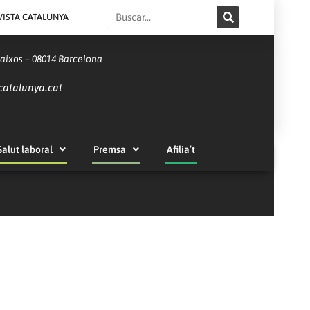
Search
VISTA CATALUNYA
Baixos – 08014 Barcelona
catalunya.cat
Salut laboral
Premsa
Afilia’t