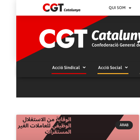
QUI SOM
Acció Sindical
Acció Social
ÀRAB