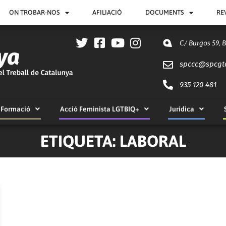
ON TROBAR-NOS
AFILIACIÓ
DOCUMENTS
RE
C/ Burgos 59, 
spccc@
spcgt
935 120 481
Formació
Acció Feminista LGTBIQ+
Jurídica
ETIQUETA: LABORAL