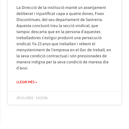
La Direcció de la institució manté un assetjament
deliberat i injustificat capa a quatre dones, Fixes
Discontínues, del seu departament de Sastreria.
Aquesta conclusió treu la secció sindical, que
tampoc descarta que en la persona d’aquestes
treballadores s’estigui produint una persecució
sindical. Fa 23 anys que treballen i rebent el
menysteniment de l’empresa en el lloc de treball, en
la seva condició contractual i són pressionades de
manera indigna per la seva condició de maresa dia
d’avui.
LLEGIR MÉS »
29/11/2022 - 13:23:56