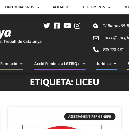
ON TROBAR-NOS
AFILIACIÓ
DOCUMENTS
RE
C/ Burgos 59, 
spccc@
spcgt
935 120 481
Formació
Acció Feminista LGTBIQ+
Jurídica
ETIQUETA: LICEU
ASSETJAMENT PER GENERE