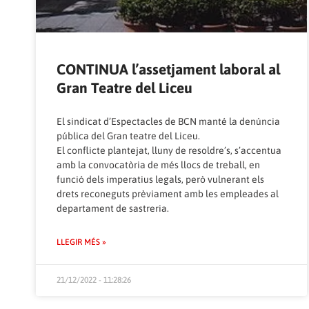
CONTINUA l’assetjament laboral al
Gran Teatre del Liceu
El sindicat d’Espectacles de BCN manté la denúncia
pública del Gran teatre del Liceu.
El conflicte plantejat, lluny de resoldre’s, s’accentua
amb la convocatòria de més llocs de treball, en
funció dels imperatius legals, però vulnerant els
drets reconeguts prèviament amb les empleades al
departament de sastreria.
LLEGIR MÉS »
21/12/2022 - 11:28:26