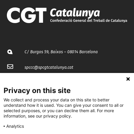
C/ Burgos 59, Baixos – 08014 Barcelona
spccc@
spcgtcatalunya.cat
935 120 481
Privacy on this site
@CGTCatalunya
We collect and process your data on this site to better
understand how it is used. You can give your consent to all or
selected purposes, or you can decline them all. For more
cgtcatalunya
information, see our privacy policy.
CGTCatalunya
Analytics