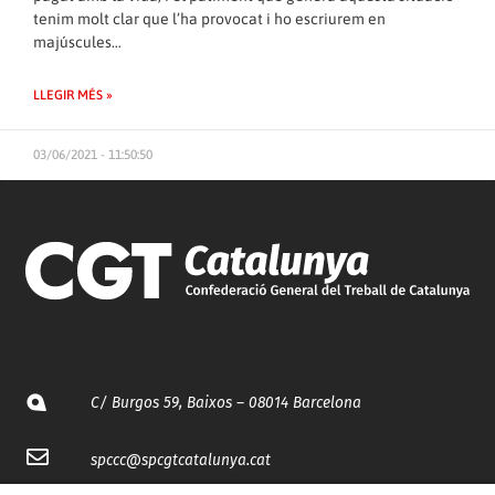
tenim molt clar que l’ha provocat i ho escriurem en
majúscules…
LLEGIR MÉS »
03/06/2021 - 11:50:50
C/ Burgos 59, Baixos – 08014 Barcelona
spccc@
spcgtcatalunya.cat