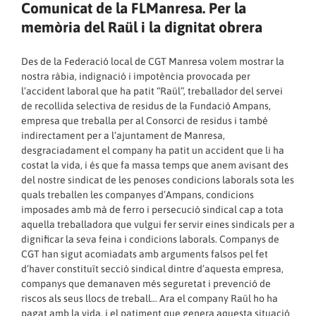
Comunicat de la FLManresa. Per la
memòria del Raül i la dignitat obrera
Des de la Federació local de CGT Manresa volem mostrar la
nostra ràbia, indignació i impotència provocada per
l’accident laboral que ha patit “Raül”, treballador del servei
de recollida selectiva de residus de la Fundació Ampans,
empresa que treballa per al Consorci de residus i també
indirectament per a l’ajuntament de Manresa,
desgraciadament el company ha patit un accident que li ha
costat la vida, i és que fa massa temps que anem avisant des
del nostre sindicat de les penoses condicions laborals sota les
quals treballen les companyes d’Ampans, condicions
imposades amb mà de ferro i persecució sindical cap a tota
aquella treballadora que vulgui fer servir eines sindicals per a
dignificar la seva feina i condicions laborals. Companys de
CGT han sigut acomiadats amb arguments falsos pel fet
d’haver constituït secció sindical dintre d’aquesta empresa,
companys que demanaven més seguretat i prevenció de
riscos als seus llocs de treball… Ara el company Raül ho ha
pagat amb la vida, i el patiment que genera aquesta situació