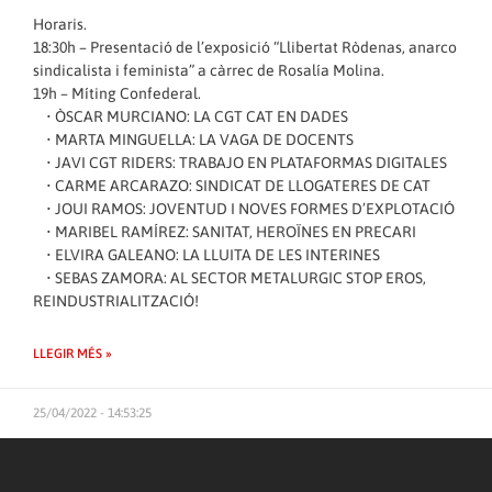
Horaris.
18:30h – Presentació de l’exposició “Llibertat Ròdenas, anarco
sindicalista i feminista” a càrrec de Rosalía Molina.
19h – Míting Confederal.
• ÒSCAR MURCIANO: LA CGT CAT EN DADES
• MARTA MINGUELLA: LA VAGA DE DOCENTS
• JAVI CGT RIDERS: TRABAJO EN PLATAFORMAS DIGITALES
• CARME ARCARAZO: SINDICAT DE LLOGATERES DE CAT
• JOUI RAMOS: JOVENTUD I NOVES FORMES D’EXPLOTACIÓ
• MARIBEL RAMÍREZ: SANITAT, HEROÏNES EN PRECARI
• ELVIRA GALEANO: LA LLUITA DE LES INTERINES
• SEBAS ZAMORA: AL SECTOR METALURGIC STOP EROS,
REINDUSTRIALITZACIÓ!
LLEGIR MÉS »
25/04/2022 - 14:53:25