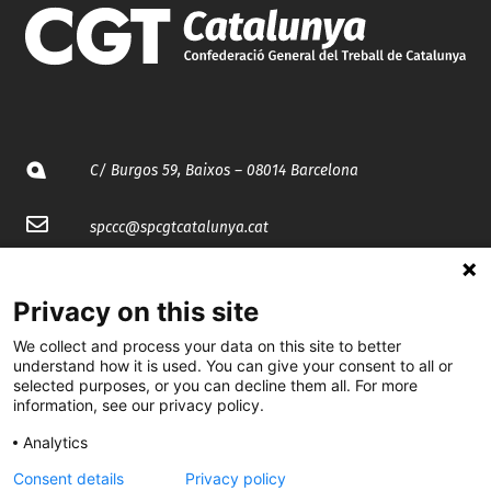
C/ Burgos 59, Baixos – 08014 Barcelona
spccc@
spcgtcatalunya.cat
935 120 481
Privacy on this site
We collect and process your data on this site to better
@CGTCatalunya
understand how it is used. You can give your consent to all or
selected purposes, or you can decline them all. For more
cgtcatalunya
information, see our privacy policy.
CGTCatalunya
Analytics
cgtcatalunya
Consent details
Privacy policy