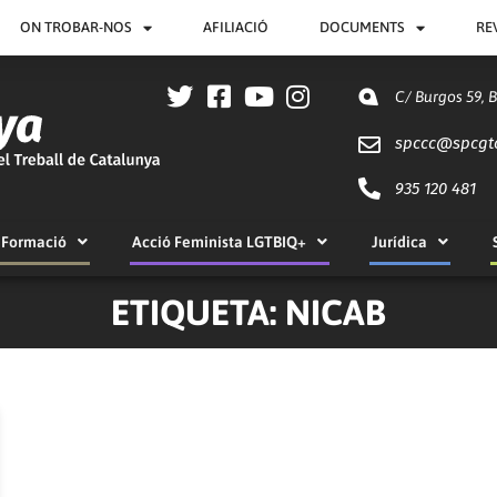
ON TROBAR-NOS
AFILIACIÓ
DOCUMENTS
RE
C/ Burgos 59, 
spccc@
spcgt
935 120 481
Formació
Acció Feminista LGTBIQ+
Jurídica
ETIQUETA: NICAB