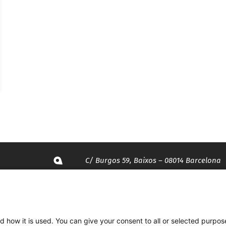
C/ Burgos 59, Baixos – 08014 Barcelona
spccc@
spcgtcatalunya.cat
d how it is used. You can give your consent to all or selected purpos
935 120 481