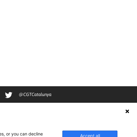
@CGTCatalunya
cgtcatalunya
CGTCatalunya
cgtcatalunya
es, or you can decline
Accept all