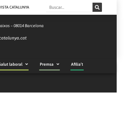
Search
VISTA CATALUNYA
Baixos – 08014 Barcelona
catalunya.cat
Salut laboral
Premsa
Afilia’t