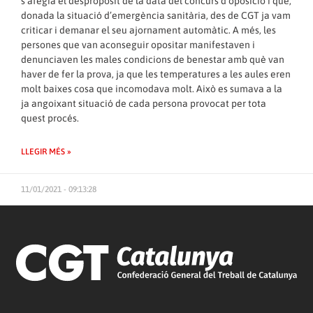
s’afegia el despropòsit de la data del concurs d’oposició i que,
donada la situació d’emergència sanitària, des de CGT ja vam
criticar i demanar el seu ajornament automàtic. A més, les
persones que van aconseguir opositar manifestaven i
denunciaven les males condicions de benestar amb què van
haver de fer la prova, ja que les temperatures a les aules eren
molt baixes cosa que incomodava molt. Això es sumava a la
ja angoixant situació de cada persona provocat per tota
quest procés.
LLEGIR MÉS »
11/01/2021 - 09:13:28