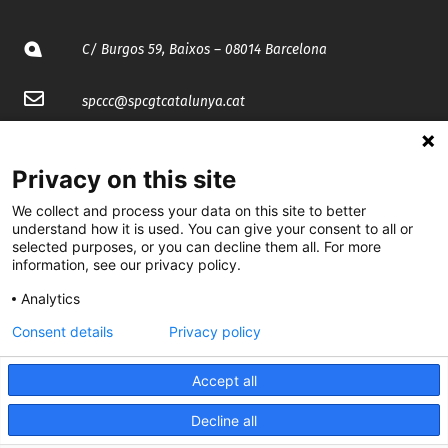
C/ Burgos 59, Baixos – 08014 Barcelona
spccc@
spcgtcatalunya.cat
935 120 481
Privacy on this site
@CGTCatalunya
We collect and process your data on this site to better
understand how it is used. You can give your consent to all or
selected purposes, or you can decline them all. For more
cgtcatalunya
information, see our privacy policy.
CGTCatalunya
Analytics
cgtcatalunya
Consent details
Privacy policy
Accept all
Desenvolupat per
Decline all