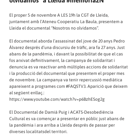
olvidamos” a Lleida #memoria2N
El proper 5 de novembre A LES 19h la CGT de Lleida,
juntament amb l’Ateneu Cooperatiu La Baula, presentem a
Lleida el documental “Nosotros no olvidamos”.
El documental aborda l’assassinat del jove de 20 anys Pedro
Álvarez després d’una discursiu de tràfic, ara fa 27 anys. Just
abans de la pandèmia, i davant la possibilitat de que el cas
fos arxivat definitivament, la campanya de solidaritat i
denuncia es va reactivar amb múltiples accions de solidaritat
i la producció del documental que presentem el proper mes
de novembre. La campanya va tenir repercussió mediàtica
apareixent a programes com
#FAQSTV3
. Aparició que deixem
al següent enllaç.:
https://www.youtube.com/watch?v=p6BzhESog2g
El Documental de Damià Puig i ACATS-Desobediència
Cultural es va començar a presentar en públic just abans de
la pandèmia i ara arriba a Lleida després de passar per
diverses localitatsdel territori.