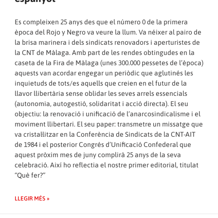
Es compleixen 25 anys des que el número 0 de la primera
època del Rojo y Negro va veure la llum. Va néixer al pairo de
la brisa marinera i dels sindicats renovadors i aperturistes de
la CNT de Màlaga. Amb part de les rendes obtingudes en la
caseta de la Fira de Màlaga (unes 300.000 pessetes de l’època)
aquests van acordar engegar un periòdic que aglutinés les
inquietuds de tots/es aquells que creien en el futur de la
llavor llibertària sense oblidar les seves arrels essencials
(autonomia, autogestió, solidaritat i acció directa). El seu
objectiu: la renovació i unificació de l’anarcosindicalisme i el
moviment llibertari. El seu paper: transmetre un missatge que
va cristal·litzar en la Conferència de Sindicats de la CNT-AIT
de 1984 i el posterior Congrés d’Unificació Confederal que
aquest pròxim mes de juny complirà 25 anys de la seva
celebració. Així ho reflectia el nostre primer editorial, titulat
“Què fer?”
LLEGIR MÉS »