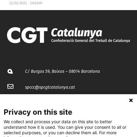
12/02/2021 - 14:54:49
C/ Burgos 59, Baixos – 08014 Barcelona
spccc@
spcgtcatalunya.cat
935 120 481
Privacy on this site
@CGTCatalunya
We collect and process your data on this site to better
understand how it is used. You can give your consent to all or
selected purposes, or you can decline them all. For more
cgtcatalunya