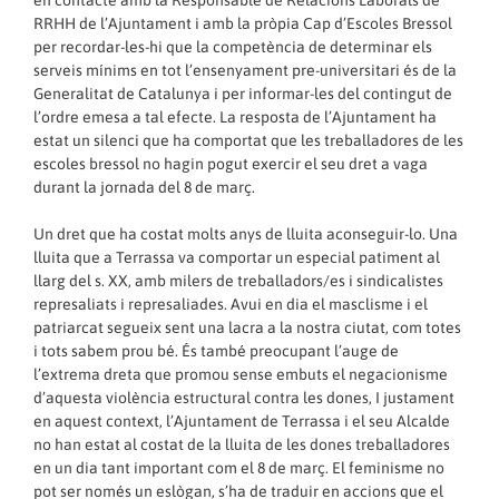
en contacte amb la Responsable de Relacions Laborals de
RRHH de l’Ajuntament i amb la pròpia Cap d’Escoles Bressol
per recordar-les-hi que la competència de determinar els
serveis mínims en tot l’ensenyament pre-universitari és de la
Generalitat de Catalunya i per informar-les del contingut de
l’ordre emesa a tal efecte. La resposta de l’Ajuntament ha
estat un silenci que ha comportat que les treballadores de les
escoles bressol no hagin pogut exercir el seu dret a vaga
durant la jornada del 8 de març.
Un dret que ha costat molts anys de lluita aconseguir-lo. Una
lluita que a Terrassa va comportar un especial patiment al
llarg del s. XX, amb milers de treballadors/es i sindicalistes
represaliats i represaliades. Avui en dia el masclisme i el
patriarcat segueix sent una lacra a la nostra ciutat, com totes
i tots sabem prou bé. És també preocupant l’auge de
l’extrema dreta que promou sense embuts el negacionisme
d’aquesta violència estructural contra les dones, I justament
en aquest context, l’Ajuntament de Terrassa i el seu Alcalde
no han estat al costat de la lluita de les dones treballadores
en un dia tant important com el 8 de març. El feminisme no
pot ser només un eslògan, s’ha de traduir en accions que el