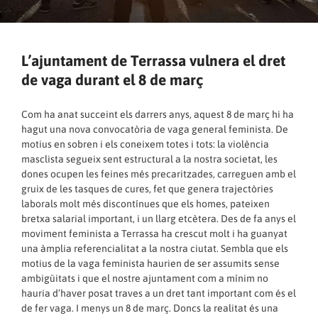
L’ajuntament de Terrassa vulnera el dret
de vaga durant el 8 de març
Com ha anat succeint els darrers anys, aquest 8 de març hi ha
hagut una nova convocatòria de vaga general feminista. De
motius en sobren i els coneixem totes i tots: la violència
masclista segueix sent estructural a la nostra societat, les
dones ocupen les feines més precaritzades, carreguen amb el
gruix de les tasques de cures, fet que genera trajectòries
laborals molt més discontínues que els homes, pateixen
bretxa salarial important, i un llarg etcètera. Des de fa anys el
moviment feminista a Terrassa ha crescut molt i ha guanyat
una àmplia referencialitat a la nostra ciutat. Sembla que els
motius de la vaga feminista haurien de ser assumits sense
ambigüitats i que el nostre ajuntament com a mínim no
hauria d’haver posat traves a un dret tant important com és el
de fer vaga. I menys un 8 de març. Doncs la realitat és una