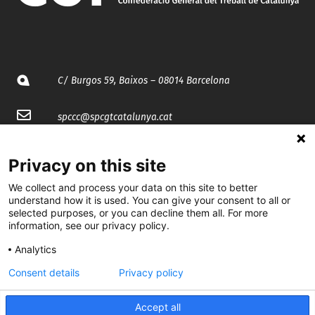
C/ Burgos 59, Baixos – 08014 Barcelona
spccc@
spcgtcatalunya.cat
935 120 481
Privacy on this site
We collect and process your data on this site to better
@CGTCatalunya
understand how it is used. You can give your consent to all or
selected purposes, or you can decline them all. For more
cgtcatalunya
information, see our privacy policy.
CGTCatalunya
Analytics
Consent details
Privacy policy
cgtcatalunya
Accept all