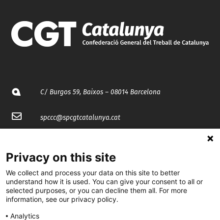
C/ Burgos 59, Baixos – 08014 Barcelona
spccc@
spcgtcatalunya.cat
935 120 481
Privacy on this site
@CGTCatalunya
We collect and process your data on this site to better
understand how it is used. You can give your consent to all or
selected purposes, or you can decline them all. For more
cgtcatalunya
information, see our privacy policy.
CGTCatalunya
Analytics