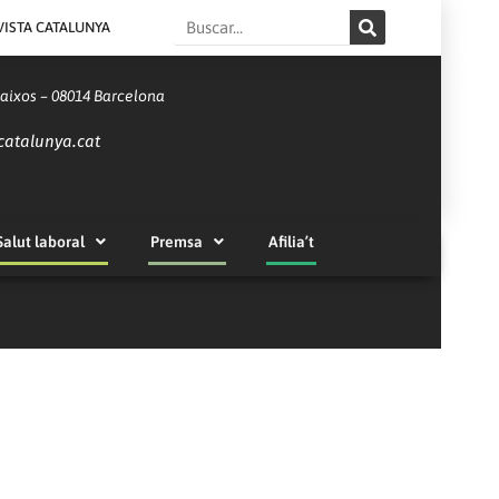
Search
VISTA CATALUNYA
Baixos – 08014 Barcelona
catalunya.cat
Salut laboral
Premsa
Afilia’t