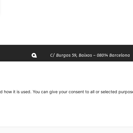
C/ Burgos 59, Baixos – 08014 Barcelona
spccc@
spcgtcatalunya.cat
935 120 481
d how it is used. You can give your consent to all or selected purpos
Desenvolupat per