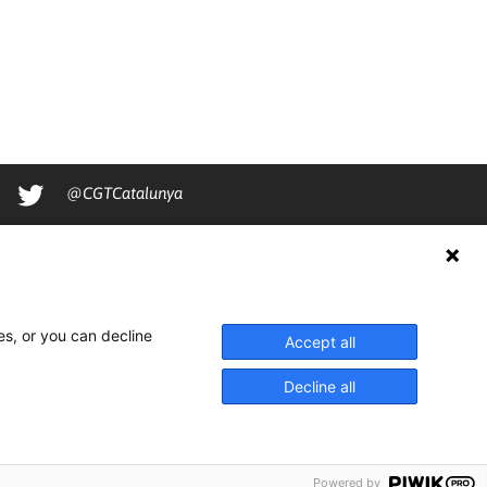
@CGTCatalunya
cgtcatalunya
CGTCatalunya
cgtcatalunya
es, or you can decline
Accept all
Decline all
Powered by