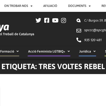
ON TROBAR-NOS
AFILIACIÓ
DOCUMENTS
RE
C/ Burgos 59, 
spccc@
spcgt
935 120 481
Formació
Acció Feminista LGTBIQ+
Jurídica
ETIQUETA: TRES VOLTES REBEL