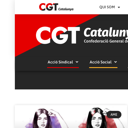
QUI SOM
Acció Sindical
Acció Social
AME