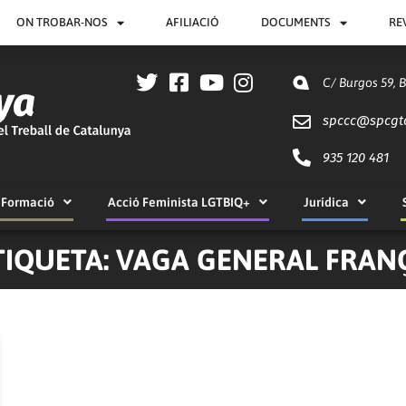
ON TROBAR-NOS
AFILIACIÓ
DOCUMENTS
RE
C/ Burgos 59, 
spccc@
spcgt
935 120 481
Formació
Acció Feminista LGTBIQ+
Jurídica
TIQUETA: VAGA GENERAL FRAN