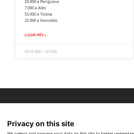
10.000 a Perigueux
7.000 a Alès
55.000 a Tolosa
25.000 a Grenoble.
LLEGIR MÉS »
20/01/2023 - 22:32:50
Privacy on this site
We collect and process your data on this site to better understan