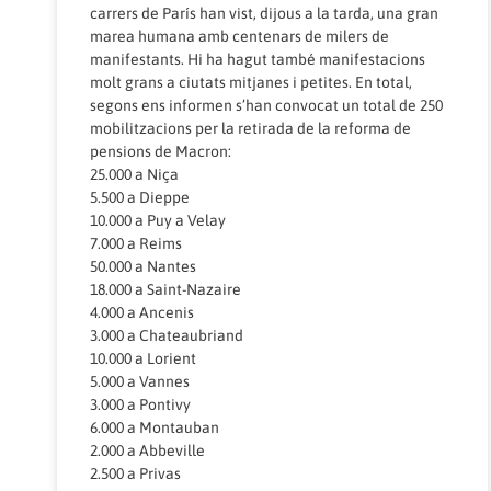
carrers de París han vist, dijous a la tarda, una gran
marea humana amb centenars de milers de
manifestants. Hi ha hagut també manifestacions
molt grans a ciutats mitjanes i petites. En total,
segons ens informen s’han convocat un total de 250
mobilitzacions per la retirada de la reforma de
pensions de Macron:
25.000 a Niça
5.500 a Dieppe
10.000 a Puy a Velay
7.000 a Reims
50.000 a Nantes
18.000 a Saint-Nazaire
4.000 a Ancenis
3.000 a Chateaubriand
10.000 a Lorient
5.000 a Vannes
3.000 a Pontivy
6.000 a Montauban
2.000 a Abbeville
2.500 a Privas