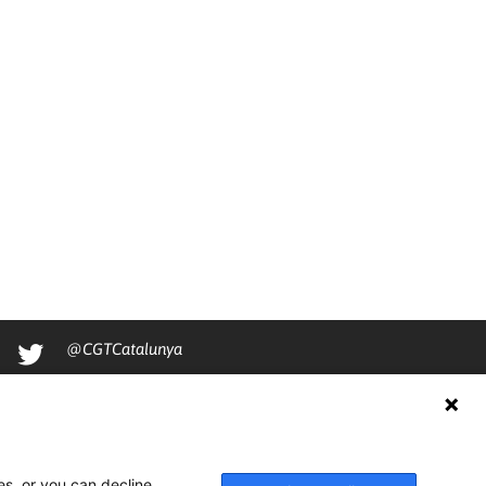
@CGTCatalunya
cgtcatalunya
CGTCatalunya
cgtcatalunya
es, or you can decline