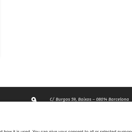
C/ Burgos 59, Baixos – 08014 Barcelona
spccc@
spcgtcatalunya.cat
d how it is used. You can give your consent to all or selected purpos