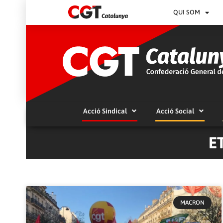
QUI SOM
Acció Sindical
Acció Social
E
MACRON