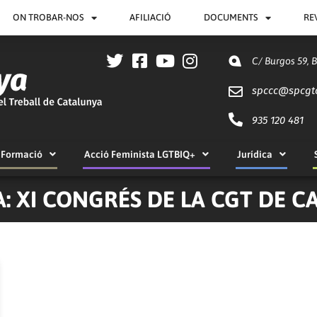
ON TROBAR-NOS
AFILIACIÓ
DOCUMENTS
RE
C/ Burgos 59, 
spccc@
spcgt
935 120 481
Formació
Acció Feminista LGTBIQ+
Jurídica
: XI CONGRÉS DE LA CGT DE 