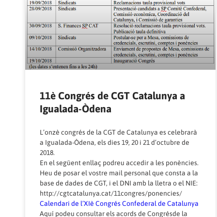
11è Congrés de CGT Catalunya a
Igualada-Òdena
L’onzè congrés de la CGT de Catalunya es celebrarà
a Igualada-Òdena, els dies 19, 20 i 21 d’octubre de
2018.
En el següent enllaç podreu accedir a les ponències.
Heu de posar el vostre mail personal que consta a la
base de dades de CGT, i el DNI amb la lletra o el NIE:
http://cgtcatalunya.cat/11congres/ponencies/
Calendari de l’XIè Congrés Confederal de Catalunya
Aquí podeu consultar els
acords de Congrésde la