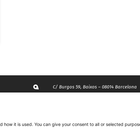
C/ Burgos 59, Baixos – 08014 Barcelona
spccc@
spcgtcatalunya.cat
d how it is used. You can give your consent to all or selected purpos
935 120 481