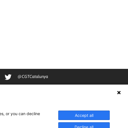
@CGTCatalunya
cgtcatalunya
CGTCatalunya
cgtcatalunya
es, or you can decline
Accept all
Decline all