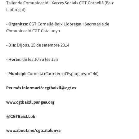
Taller de Comunicació i Xarxes Socials CGT Cornellà (Baix
Llobregat)
- Organitza:
CGT Cornellà-Baix Llobregat i Secretaria de
Comunicació CGT Catalunya
- Dia:
Dijous, 25 de setembre 2014
- Horari:
de les 10h a les 15h
- Municipi:
Cornellà (Carretera d’Esplugues, nº 46)
Per més informació: cgtbaixll@cgt.es
www.cgtbaixll.pangea.org
@CGTBaixLLob
www.about.me/cgtcatalunya