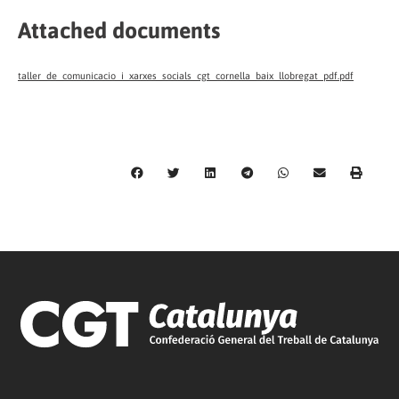
Attached documents
taller_de_comunicacio_i_xarxes_socials_cgt_cornella_baix_llobregat_pdf.pdf