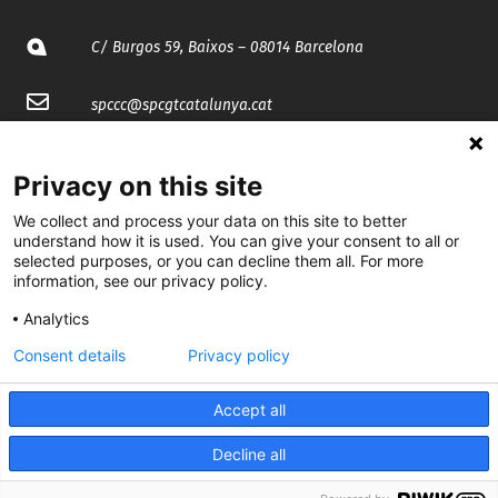
C/ Burgos 59, Baixos – 08014 Barcelona
spccc@
spcgtcatalunya.cat
935 120 481
Privacy on this site
We collect and process your data on this site to better
@CGTCatalunya
understand how it is used. You can give your consent to all or
selected purposes, or you can decline them all. For more
cgtcatalunya
information, see our privacy policy.
CGTCatalunya
Analytics
cgtcatalunya
Consent details
Privacy policy
Accept all
Desenvolupat per
Decline all