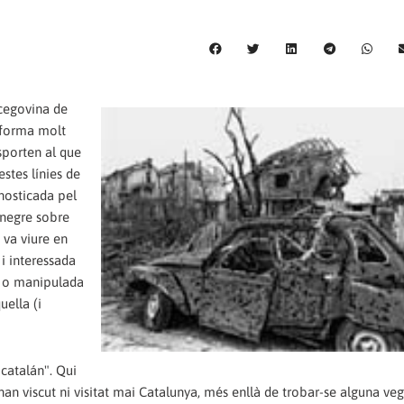
rcegovina de
e forma molt
nsporten al que
estes línies de
nosticada pel
 negre sobre
 va viure en
 i interessada
sa o manipulada
uella (i
catalán". Qui
n viscut ni visitat mai Catalunya, més enllà de trobar-se alguna ve