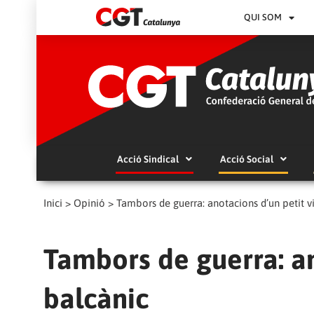
QUI SOM
Acció Sindical
Acció Social
Inici
>
Opinió
>
Tambors de guerra: anotacions d’un petit v
Tambors de guerra: an
balcànic