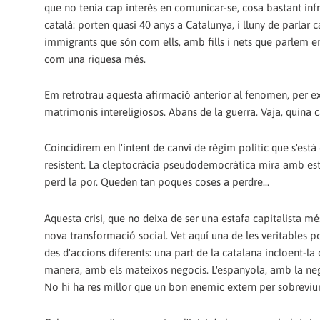
que no tenia cap interès en comunicar-se, cosa bastant infr
català: porten quasi 40 anys a Catalunya, i lluny de parlar c
immigrants que són com ells, amb fills i nets que parlem en
com una riquesa més.
Em retrotrau aquesta afirmació anterior al fenomen, per e
matrimonis intereligiosos. Abans de la guerra. Vaja, quina 
Coincidirem en l'intent de canvi de règim polític que s'està 
resistent. La cleptocràcia pseudodemocràtica mira amb estu
perd la por. Queden tan poques coses a perdre...
Aquesta crisi, que no deixa de ser una estafa capitalista m
nova transformació social. Vet aquí una de les veritables po
des d'accions diferents: una part de la catalana incloent-la 
manera, amb els mateixos negocis. L'espanyola, amb la nega
No hi ha res millor que un bon enemic extern per sobreviur