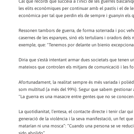
Cal que recordi que succeïa a l'inici de les guerres balcàn
les elits econòmiques per continuar amb el pastís i el de l
econòmica per tal que perdin els de sempre i guanyin els 
Ressonen tambors de guerra, de forma soterrada i poc vehe
casernes de les espanyes, sinó els tertulians i oradors dels
exemple, que: "Tenemos por delante un bienio excepcional, dr
Diria que s'està intentant armar dues societats que tenen u
mateixos que controlen els mitjans de comunicació i les fo
Afortunadament, la realitat sempre és més variada i polièd
som multitud (a més del 99%). Segur que sabem gestionar aq
"La guerra es una masacre entre gentes que no se conocen
La quotidianitat, l’entesa, el contacte directe i tenir clar 
generació de la violència i la seva manifestació, un fet que 
matarían ni una mosca”: “Cuando una persona se ve reducid
sido abolido”.