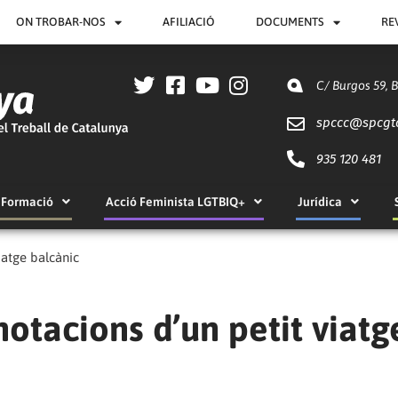
ON TROBAR-NOS
AFILIACIÓ
DOCUMENTS
RE
C/ Burgos 59, 
spccc@
spcgt
935 120 481
Formació
Acció Feminista LGTBIQ+
Jurídica
iatge balcànic
otacions d’un petit viatg