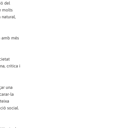
ió del
e molts
 natural,
ón amb més
cietat
, critica i
çar una
carar-la
ateixa
ió social.