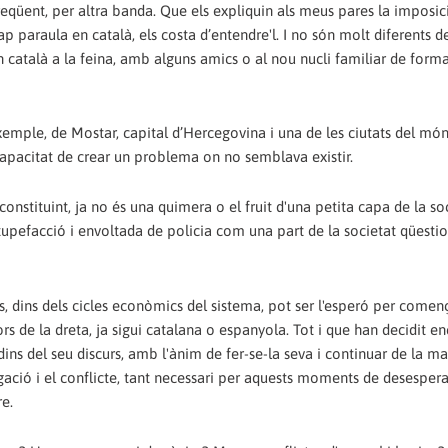
eqüent, per altra banda. Que els expliquin als meus pares la imposic
ap paraula en català, els costa d’entendre'l. I no són molt diferents d
 català a la feina, amb alguns amics o al nou nucli familiar de forma
xemple, de Mostar, capital d’Hercegovina i una de les ciutats del m
capacitat de crear un problema on no semblava existir.
constituint, ja no és una quimera o el fruit d'una petita capa de la so
pefacció i envoltada de policia com una part de la societat qüestiona
és, dins dels cicles econòmics del sistema, pot ser l'esperó per comen
rs de la dreta, ja sigui catalana o espanyola. Tot i que han decidit en
dins del seu discurs, amb l'ànim de fer-se-la seva i continuar de la m
ció i el conflicte, tant necessari per aquests moments de desesperac
e.