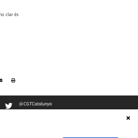
ho clar és
@CGTCatalunya
cgtcatalunya
CGTCatalunya
cgtcatalunya