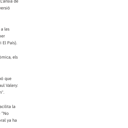
L'ànsia de
versió
a les
per
 El País).
òmica, els
inó que
ul Valery:
n".
cilita la
e “No
ral ya ha