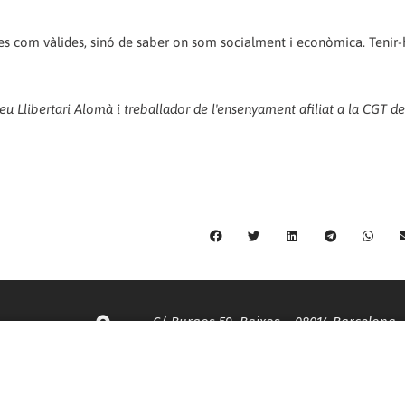
es com vàlides, sinó de saber on som socialment i econòmica. Tenir-
neu Llibertari Alomà i treballador de l'ensenyament afiliat a la CGT de
C/ Burgos 59, Baixos – 08014 Barcelona
spccc@
spcgtcatalunya.cat