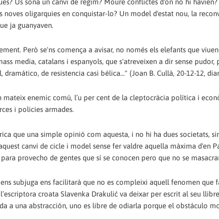
iques? Us sona un canvi de règim? Moure conflictes d'on no hi havien? 
es noves oligarquies en conquistar-lo? Un model d'estat nou, la recon
que ja guanyaven.
ment. Però se'ns comença a avisar, no només els elefants que viuen 
 mass media, catalans i espanyols, que s'atreveixen a dir sense pudor, 
amático, de resistencia casi bélica..." (Joan B. Cullà, 20-12-12, diari
n mateix enemic comú, l’u per cent de la cleptocràcia política i econ
rces i policies armades.
rica que una simple opinió com aquesta, i no hi ha dues societats, s
uest canvi de cicle i model sense fer valdre aquella màxima d'en Pa
 para provecho de gentes que sí se conocen pero que no se masacra
qui ens subjuga ens facilitarà que no es compleixi aquell fenomen que fa
l’escriptora croata Slavenka Drakulić va deixar per escrit al seu llibr
a a una abstracción, uno es libre de odiarla porque el obstáculo mo