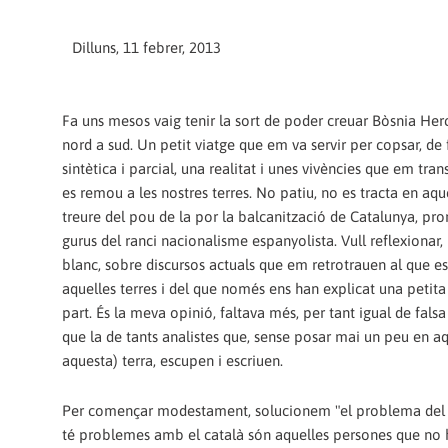
Dilluns, 11 febrer, 2013
Fa uns mesos vaig tenir la sort de poder creuar Bòsnia He
nord a sud. Un petit viatge que em va servir per copsar, d
sintètica i parcial, una realitat i unes vivències que em tra
es remou a les nostres terres. No patiu, no es tracta en aqu
treure del pou de la por la balcanització de Catalunya, pro
gurus del ranci nacionalisme espanyolista. Vull reflexionar,
blanc, sobre discursos actuals que em retrotrauen al que es
aquelles terres i del que només ens han explicat una petita
part. És la meva opinió, faltava més, per tant igual de fal
que la de tants analistes que, sense posar mai un peu en aq
aquesta) terra, escupen i escriuen.
Per començar modestament, solucionem "el problema del 
té problemes amb el català són aquelles persones que no ha