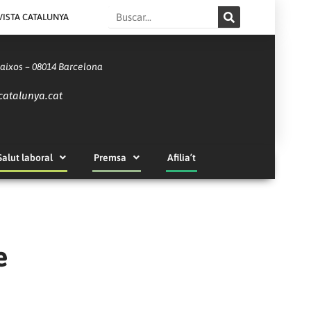
Search
VISTA CATALUNYA
Baixos – 08014 Barcelona
catalunya.cat
Salut laboral
Premsa
Afilia’t
e