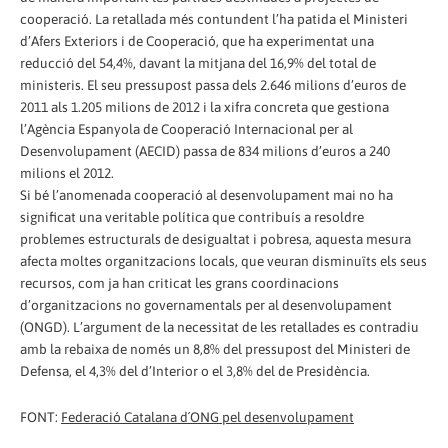
cooperació. La retallada més contundent l’ha patida el Ministeri
d’Afers Exteriors i de Cooperació, que ha experimentat una
reducció del 54,4%, davant la mitjana del 16,9% del total de
ministeris. El seu pressupost passa dels 2.646 milions d’euros de
2011 als 1.205 milions de 2012 i la xifra concreta que gestiona
l’Agència Espanyola de Cooperació Internacional per al
Desenvolupament (AECID) passa de 834 milions d’euros a 240
milions el 2012.
Si bé l’anomenada cooperació al desenvolupament mai no ha
significat una veritable política que contribuís a resoldre
problemes estructurals de desigualtat i pobresa, aquesta mesura
afecta moltes organitzacions locals, que veuran disminuïts els seus
recursos, com ja han criticat les grans coordinacions
d’organitzacions no governamentals per al desenvolupament
(ONGD). L’argument de la necessitat de les retallades es contradiu
amb la rebaixa de només un 8,8% del pressupost del Ministeri de
Defensa, el 4,3% del d’Interior o el 3,8% del de Presidència.
FONT:
Federació Catalana d´ONG pel desenvolupament