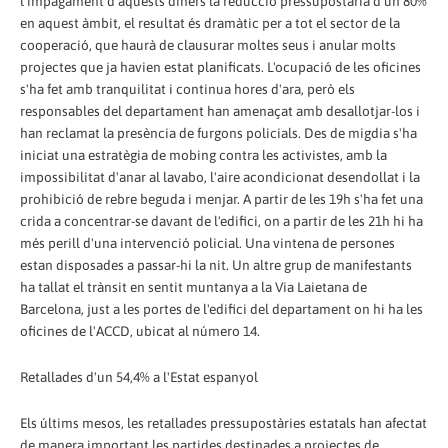
l'impagament d'aquests diners la reducció pressupostària d'un 80%
en aquest àmbit, el resultat és dramàtic per a tot el sector de la
cooperació, que haurà de clausurar moltes seus i anular molts
projectes que ja havien estat planificats. L'ocupació de les oficines
s'ha fet amb tranquilitat i continua hores d'ara, però els
responsables del departament han amenaçat amb desallotjar-los i
han reclamat la presència de furgons policials. Des de migdia s'ha
iniciat una estratègia de mobing contra les activistes, amb la
impossibilitat d'anar al lavabo, l'aire acondicionat desendollat i la
prohibició de rebre beguda i menjar. A partir de les 19h s'ha fet una
crida a concentrar-se davant de l'edifici, on a partir de les 21h hi ha
més perill d'una intervenció policial. Una vintena de persones
estan disposades a passar-hi la nit. Un altre grup de manifestants
ha tallat el trànsit en sentit muntanya a la Via Laietana de
Barcelona, just a les portes de l'edifici del departament on hi ha les
oficines de l'ACCD, ubicat al número 14.
Retallades d'un 54,4% a l'Estat espanyol
Els últims mesos, les retallades pressupostàries estatals han afectat
de manera important les partides destinades a projectes de