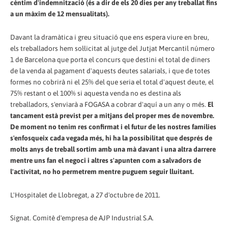
cèntim d'indemnització (és a dir de els 20 dies per any treballat fins
a un màxim de 12 mensualitats).
Davant la dramàtica i greu situació que ens espera viure en breu,
els treballadors hem sol·licitat al jutge del Jutjat Mercantil número
1 de Barcelona que porta el concurs que destini el total de diners
de la venda al pagament d'aquests deutes salarials, i que de totes
formes no cobrirà ni el 25% del que seria el total d'aquest deute, el
75% restant o el 100% si aquesta venda no es destina als
treballadors, s'enviarà a FOGASA a cobrar d'aquí a un any o més.
El
tancament està previst per a mitjans del proper mes de novembre.
De moment no tenim res confirmat i el futur de les nostres famílies
s'enfosqueix cada vegada més, hi ha la possibilitat que després de
molts anys de treball sortim amb una mà davant i una altra darrere
mentre uns fan el negoci i altres s'apunten com a salvadors de
l'activitat, no ho permetrem mentre puguem seguir lluitant.
L'Hospitalet de Llobregat, a 27 d'octubre de 2011.
Signat. Comitè d'empresa de AJP Industrial S.A.