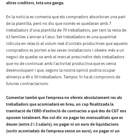
altres creditors, tota una ganga.
En la notícia es comenta que els compradors absorbiran una part
de la plantilla, però no diu que només es quedaran amb 7
treballadors d'una plantilla de 70 treballadors, per tant la resta de
63 famílies s'aniran a l'atur. Set treballadors és una quantitat
ridícula en relació al volum real d'unitats productives que aquests
compradors es porten a les seves instal·lacions i obeeix més a un
negoci de quedar-se amb el mercat prescindint dels treballadors
que no de continuar amb l'activitat productiva que es venia
desenvolupant i que, segons la nostra opinió podria ocupar
almenys a 40 o 50 treballadors. Tampoc hi ha el compromís de
futures contractacions.
Comentar també que l'empresa no ofereix absolutament res als
treballadors que acomiadarà en breu, un cop finalitzada la
tramitació de l'ERO d'extinció de contractes a què des de CGT ens
oposem totalment. Res vol dir: no pagar les mensualitats que es
deuen (entre 2 i 3 salaris), no pagar ni un euro de liquidacions
(sortir acomiadats de l'empresa sense un euro), no pagar ni un