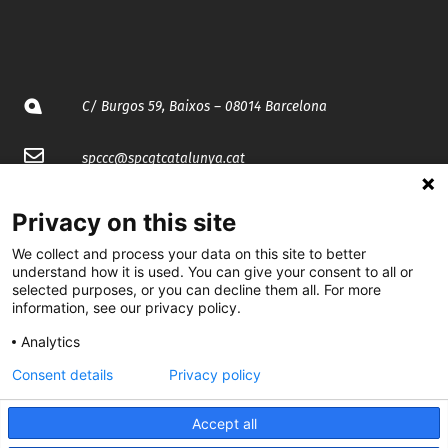
C/ Burgos 59, Baixos – 08014 Barcelona
spccc@
spcgtcatalunya.cat
935 120 481
Privacy on this site
We collect and process your data on this site to better
@CGTCatalunya
understand how it is used. You can give your consent to all or
selected purposes, or you can decline them all. For more
cgtcatalunya
information, see our privacy policy.
Analytics
CGTCatalunya
Consent details
Privacy policy
cgtcatalunya
Accept all