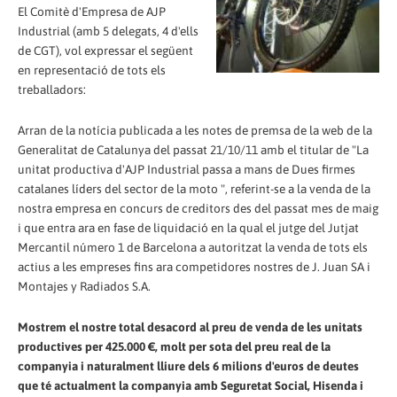
El Comitè d'Empresa de AJP
Industrial (amb 5 delegats, 4 d'ells
de CGT), vol expressar el següent
en representació de tots els
treballadors:
Arran de la notícia publicada a les notes de premsa de la web de la
Generalitat de Catalunya del passat 21/10/11 amb el titular de "La
unitat productiva d'AJP Industrial passa a mans de Dues firmes
catalanes líders del sector de la moto ", referint-se a la venda de la
nostra empresa en concurs de creditors des del passat mes de maig
i que entra ara en fase de liquidació en la qual el jutge del Jutjat
Mercantil número 1 de Barcelona a autoritzat la venda de tots els
actius a les empreses fins ara competidores nostres de J. Juan SA i
Montajes y Radiados S.A.
Mostrem el nostre total desacord al preu de venda de les unitats
productives per 425.000 €, molt per sota del preu real de la
companyia i naturalment lliure dels 6 milions d'euros de deutes
que té actualment la companyia amb Seguretat Social, Hisenda i