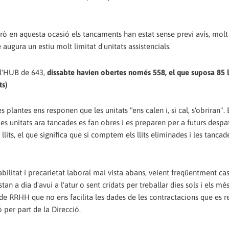
erò en aquesta ocasió els tancaments han estat sense previ avís, mol
e augura un estiu molt limitat d'unitats assistencials.
a l'HUB de 643,
dissabte havien obertes només 558, el que suposa 85 ll
ts)
plantes ens responen que les unitats "ens calen i, si cal, s'obriran".
s unitats ara tancades es fan obres i es preparen per a futurs despa
its, el que significa que si comptem els llits eliminades i les tanca
bilitat i precarietat laboral mai vista abans, veient freqüentment ca
n a dia d'avui a l'atur o sent cridats per treballar dies sols i els mé
 de RRHH que no ens facilita les dades de les contractacions que es r
 per part de la Direcció.