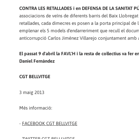
CONTRA LES RETALLADES i en DEFENSA DE LA SANITAT P
associacions de veïns de diferents barris del Baix Llobrega
retallades, cada dimecres es posen a la porta principal de l'
emplenar els 5 models d'endarreriment que recull el documen
anticorrupció Carlos Jiménez Villarejo conjuntament amb ad
El passat 9 d'abril la FAVL'H i la resta de col·lectius va fer
Daniel Fernàndez
CGT BELLVITGE
3 maig 2013
Més informació:
-
FACEBOOK CGT BELLVITGE
-
TWITTER CGT BELLLVITGE