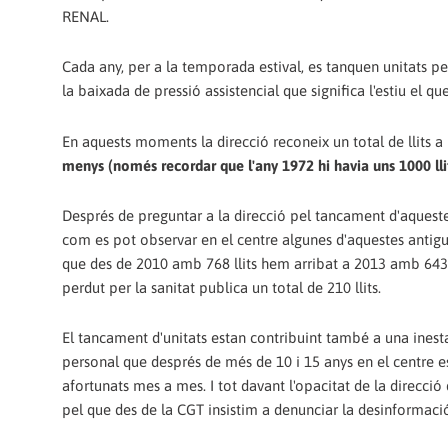
RENAL.
Cada any, per a la temporada estival, es tanquen unitats p
la baixada de pressió assistencial que significa l'estiu el qu
En aquests moments la direcció reconeix un total de llits 
menys (només recordar que l'any 1972 hi havia uns 1000 lli
Després de preguntar a la direcció pel tancament d'aquestes 
com es pot observar en el centre algunes d'aquestes antigue
que des de 2010 amb 768 llits hem arribat a 2013 amb 643 ll
perdut per la sanitat publica un total de 210 llits.
El tancament d'unitats estan contribuint també a una inesta
personal que després de més de 10 i 15 anys en el centre esta
afortunats mes a mes. I tot davant l'opacitat de la direcció
pel que des de la CGT insistim a denunciar la desinformació