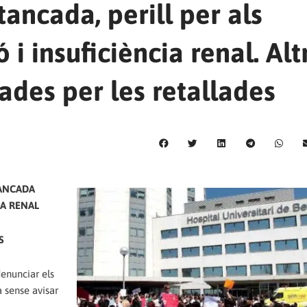
ancada, perill per als
 i insuficiència renal. Alt
ades per les retallades
TANCADA
IA RENAL
S
denunciar els
 sense avisar