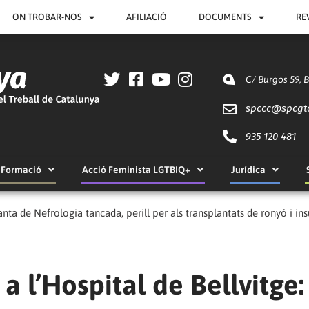
ON TROBAR-NOS
AFILIACIÓ
DOCUMENTS
RE
C/ Burgos 59, 
spccc@
spcgt
935 120 481
Formació
Acció Feminista LGTBIQ+
Jurídica
anta de Nefrologia tancada, perill per als transplantats de ronyó i ins
a l’Hospital de Bellvitge: