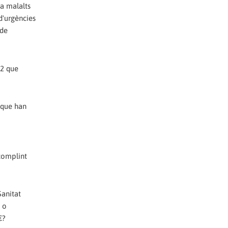
da malalts
 d'urgències
 de
-2 que
 que han
ncomplint
Sanitat
a o
€?