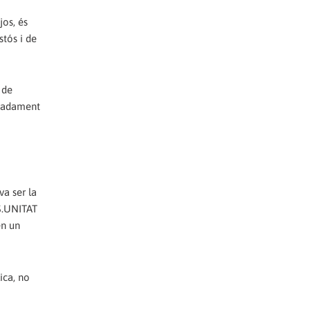
os, és
stós i de
 de
imadament
va ser la
S.UNITAT
n un
ica, no