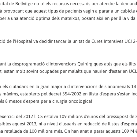
ospital de Bellvitge no té els recursos necessaris per atendre la deman
 està provocant que aquest tipus de pacients vagin a parar a un cubicle
per a una atenció òptima dels mateixos, posant així en perill la vida
ió de l'Hospital va decidir tancar la unitat de Cures Intensives UCI 2
ant la desprogramació d'Intervencions Quirúrgiques atès que els llits
t, estan molt sovint ocupades per malalts que haurien d'estar en UCI.
tim els ciutadans en la gran majoria d'intervencions dels anomenats 14
 màxims, establerts pel decret 354/2002 en llista d'espera s'estan i
ls 8 mesos d'espera per a cirurgia oncològica!
ercici del 2012 l'ICS estalviï 109 milions d'euros del pressupost de 
ibles aquest 2013, ni a nivell d'usuaris en reducció de llistes d'esper
na retallada de 100 milions més. On han anat a parar aquests 109 M 