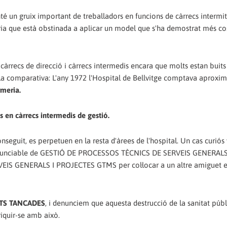
 un gruix important de treballadors en funcions de càrrecs intermitj
eria que està obstinada a aplicar un model que s'ha demostrat més co
recs de direcció i càrrecs intermedis encara que molts estan buits
zilla comparativa: L'any 1972 l'Hospital de Bellvitge comptava aprox
rmeria.
s en càrrecs intermedis de gestió.
eguit, es perpetuen en la resta d'àrees de l'hospital. Un cas curiós 
pronunciable de GESTIÓ DE PROCESSOS TÈCNICS DE SERVEIS GENERAL
S GENERALS I PROJECTES GTMS per col·locar a un altre amiguet e
ATS TANCADES
, i denunciem que aquesta destrucció de la sanitat públ
riquir-se amb això.