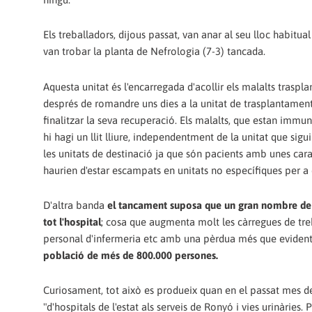
Els treballadors, dijous passat, van anar al seu lloc habitual 
van trobar la planta de Nefrologia (7-3) tancada.
Aquesta unitat és l'encarregada d'acollir els malalts traspl
després de romandre uns dies a la unitat de trasplantament
finalitzar la seva recuperació. Els malalts, que estan immun
hi hagi un llit lliure, independentment de la unitat que sig
les unitats de destinació ja que són pacients amb unes cara
haurien d'estar escampats en unitats no específiques per a e
D'altra banda
el tancament suposa que un gran nombre de p
tot l'hospital
; cosa que augmenta molt les càrregues de treb
personal d'infermeria etc amb una pèrdua més que evident d
població de més de 800.000 persones.
Curiosament, tot això es produeix quan en el passat mes de
"d'hospitals de l'estat als serveis de Ronyó i vies urinàri