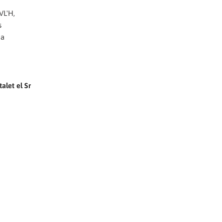
VL'H,
s
 a
alet el Sr