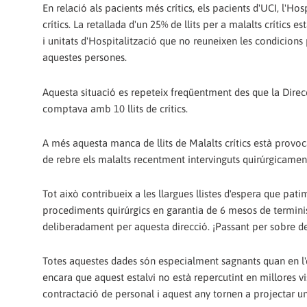
En relació als pacients més crítics, els pacients d'UCI, l'H
crítics. La retallada d'un 25% de llits per a malalts crítics
i unitats d'Hospitalització que no reuneixen les condicions 
aquestes persones.
Aquesta situació es repeteix freqüentment des que la Direcc
comptava amb 10 llits de crítics.
A més aquesta manca de llits de Malalts crítics està provoc
de rebre els malalts recentment intervinguts quirúrgicamen
Tot això contribueix a les llargues llistes d'espera que pa
procediments quirúrgics en garantia de 6 mesos de terminis
deliberadament per aquesta direcció. ¡Passant per sobre de
Totes aquestes dades són especialment sagnants quan en l'ex
encara que aquest estalvi no està repercutint en millores vis
contractació de personal i aquest any tornen a projectar u