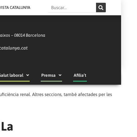
Search
VISTA CATALUNYA
Baixos – 08014 Barcelona
catalunya.cat
Salut laboral
Premsa
Afilia’t
uficiència renal. Altres seccions, també afectades per les
 La