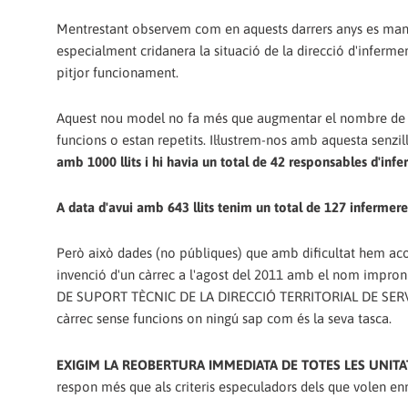
Mentrestant observem com en aquests darrers anys es manté
especialment cridanera la situació de la direcció d'inferm
pitjor funcionament.
Aquest nou model no fa més que augmentar el nombre de càr
funcions o estan repetits. Il·lustrem-nos amb aquesta sen
amb 1000 llits i hi havia un total de 42 responsables d'infe
A data d'avui amb 643 llits tenim un total de 127 infermere
Però això dades (no públiques) que amb dificultat hem acons
invenció d'un càrrec a l'agost del 2011 amb el nom im
DE SUPORT TÈCNIC DE LA DIRECCIÓ TERRITORIAL DE SERVEI
càrrec sense funcions on ningú sap com és la seva tasca.
EXIGIM LA REOBERTURA IMMEDIATA DE TOTES LES UNIT
respon més que als criteris especuladors dels que volen en