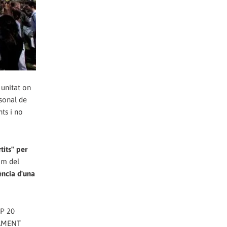
 unitat on
rsonal de
ts i no
tits" per
om del
ència d'una
OP 20
NTAMENT