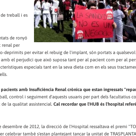
de treball i es
antats de ronyó
 renal per
o-deprimits per evitar el rebuig de l'implant, són portats a qualsevol
ui amb el perjudici que això suposa tant per al pacient com per al pe
cterístiques especials tant en la seva dieta com en els seus tractamen
lls.
acients amb Insuficiència Renal crònica que estan ingressats "repar
all, control i seguiment d'aquests usuaris per part dels facultatius c
e la qualitat assistencial.
Cal recordar que l'HUB és l'hospital refer
 desembre de 2012, la direcció de l'Hospital ressaltava el premi "T
es. Per celebrar també s'estan plantejant tancar la unitat de TRASPLA