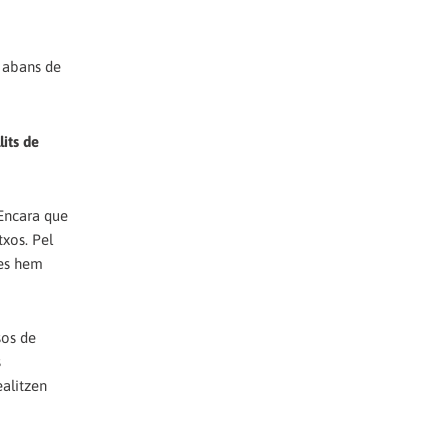
t abans de
its de
 Encara que
txos. Pel
des hem
sos de
s
ealitzen