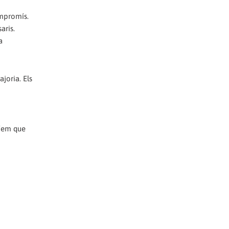
ompromís.
aris.
a
joria. Els
ríem que