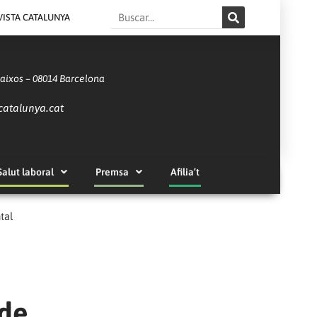
Search
VISTA CATALUNYA
Baixos – 08014 Barcelona
catalunya.cat
Salut laboral
Premsa
Afilia’t
tal
 de