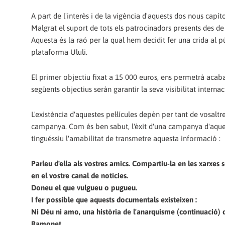
A part de l'interès i de la vigència d'aquests dos nous cap
Malgrat el suport de tots els patrocinadors presents des de 
Aquesta és la raó per la qual hem decidit fer una crida al 
plataforma Ululi.
El primer objectiu fixat a 15 000 euros, ens permetrà acaba
següents objectius seràn garantir la seva visibilitat inter
L'existència d'aquestes pel·lícules depèn per tant de vosaltre
campanya. Com és ben sabut, l'èxit d'una campanya d'aquest
tinguéssiu l'amabilitat de transmetre aquesta informació :
Parleu d'ella als vostres amics. Compartiu-la en les xarxes 
en el vostre canal de notícies.
Doneu el que vulgueu o pugueu.
I fer possible que aquests documentals existeixen :
Ni Déu ni amo, una història de l'anarquisme (continuació) 
Ramonet.