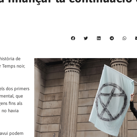
història de
r Temps noir,
pels dos primers
umental, que
ens fins als
i no havia
, avui podem