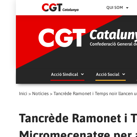
QUI SOM
Acció Sindical
Acció Social
Inici
>
Notícies
>
Tancrède Ramonet i Temps noir llancen u
Tancrède Ramonet i T
Micromecenatge per a