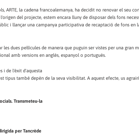
ítols, ARTE, la cadena francoalemanya, ha decidit no renovar el seu c
l'origen del projecte, estem encara lluny de disposar dels fons necess
públic i llançar una campanya participativa de recaptació de fons en l
r les dues pel·lícules de manera que puguin ser vistes per una gran ma
nacional amb versions en anglès, espanyol o portuguès.
s i de l'èxit d'aquesta
 tipus també depèn de la seva visibilitat. A aquest efecte, us agrai
socials. Transmeteu-la
dirigida per Tancrède