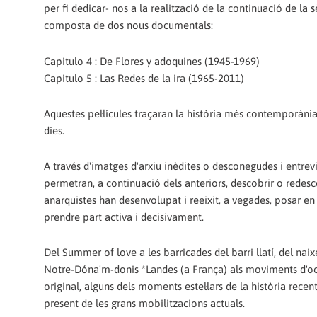
per fi dedicar- nos a la realització de la continuació de la s
composta de dos nous documentals:
Capitulo 4 : De Flores y adoquines (1945-1969)
Capitulo 5 : Las Redes de la ira (1965-2011)
Aquestes pel·lícules traçaran la història més contemporània
dies.
A través d'imatges d'arxiu inèdites o desconegudes i entrev
permetran, a continuació dels anteriors, descobrir o redescob
anarquistes han desenvolupat i reeixit, a vegades, posar en
prendre part activa i decisivament.
Del Summer of love a les barricades del barri llatí, del na
Notre-Dóna'm-donis *Landes (a França) als moviments d'ocu
original, alguns dels moments estel·lars de la història recen
present de les grans mobilitzacions actuals.