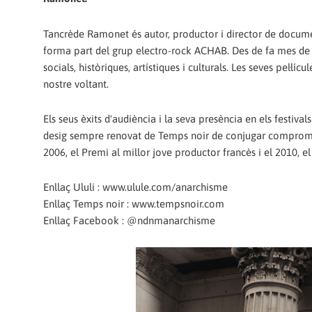
Tancrède Ramonet és autor, productor i director de documen
forma part del grup electro-rock ACHAB. Des de fa mes de
socials, històriques, artístiques i culturals. Les seves pel·l
nostre voltant.
Els seus èxits d'audiència i la seva presència en els festival
desig sempre renovat de Temps noir de conjugar compromís,
2006, el Premi al millor jove productor francès i el 2010, e
Enllaç Ululi : www.ulule.com/anarchisme
Enllaç Temps noir : www.tempsnoir.com
Enllaç Facebook : @ndnmanarchisme