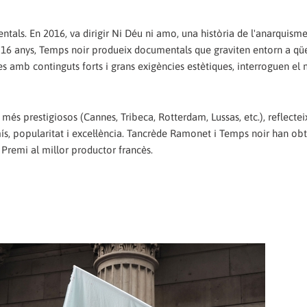
tals. En 2016, va dirigir Ni Déu ni amo, una història de l'anarquis
 16 anys, Temps noir produeix documentals que graviten entorn a qü
ícules amb continguts forts i grans exigències estètiques, interroguen el
s més prestigiosos (Cannes, Tribeca, Rotterdam, Lussas, etc.), reflectei
 popularitat i excel·lència. Tancrède Ramonet i Temps noir han obt
l Premi al millor productor francès.