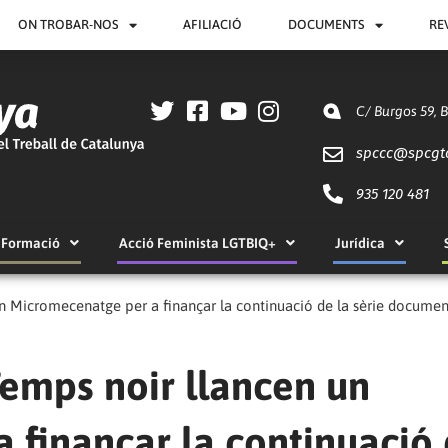
ON TROBAR-NOS
AFILIACIÓ
DOCUMENTS
RE
C/ Burgos 59, 
spccc@
spcgt
935 120 481
Formació
Acció Feminista LGTBIQ+
Jurídica
n Micromecenatge per a finançar la continuació de la sèrie documen
emps noir llancen un
 finançar la continuació