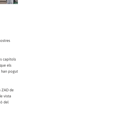
nostres
s capítols
 que els
s han pogut
la ZAD de
e vista
ió del