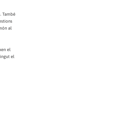
me. També
estions
 món al
xen el
ingut el