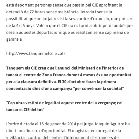
està deportant persones sense que passin pel CIE aprofitant la
detenció de 72 hores sense assistència lletrada i sense la
possibilitat que un jutjat revisi la seva ordre d’expulsió, que pot ser
de fa 4 o 5 anys. Volem que el CIE no es torni a obrir però també que
cessin aquestes deportacions que es realitzen sense cap mena de
garantia.
http://www.tanquemelscie.cat/
Tanquem els CIE creu que l'anunci del Ministeri de l'Interior de
tancar el centre de Zona Franca durant 4 mesos és una oportunitat
per a la clausura definitiva. El 30 d'octubre faran la primera
concentració dins d'una campanya “per convèncer la societat"
“Cap obra vestirà de legalitat aquest centre de la vergonya; cal
tancar el CIE del tot”
L'ordre dictada el 15 de gener de 2014 pel jutge Joaquin Aguirre ha
obert una finestra d'oportunitat. El magistrat encarregat de la
vigilància i control del centre d'internament d'estrangers de