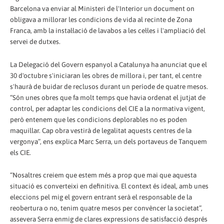
Barcelona va enviar al Ministeri de l'Interior un document on
obligava a millorar les condicions de vida al recinte de Zona
Franca, amb la instal·lació de lavabos a les cel·les i l'ampliació del
servei de dutxes.
La Delegació del Govern espanyol a Catalunya ha anunciat que el
30 d'octubre s'iniciaran les obres de millora i, per tant, el centre
s'haurà de buidar de reclusos durant un període de quatre mesos.
“Són unes obres que fa molt temps que havia ordenat el jutjat de
control, per adaptar les condicions del CIE a la normativa vigent,
però entenem que les condicions deplorables no es poden
maquillar. Cap obra vestirà de legalitat aquests centres de la
vergonya”, ens explica Marc Serra, un dels portaveus de Tanquem
els CIE.
“Nosaltres creiem que estem més a prop que mai que aquesta
situació es converteixi en definitiva. El context és ideal, amb unes
eleccions pel mig el govern entrant serà el responsable de la
reobertura o no, tenim quatre mesos per convèncer la societat”,
assevera Serra enmig de clares expressions de satisfacció després