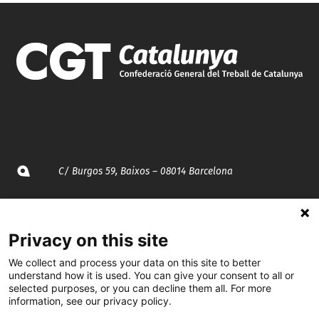
C/ Burgos 59, Baixos – 08014 Barcelona
spccc@
spcgtcatalunya.cat
Privacy on this site
935 120 481
We collect and process your data on this site to better
understand how it is used. You can give your consent to all or
@CGTCatalunya
selected purposes, or you can decline them all. For more
information, see our privacy policy.
cgtcatalunya