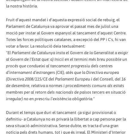
la nostra història.
Fruit d'aquest mandat i d'aquesta expressió social de rebuig, el
Parlament de Catalunya va aprovar el passat mes de juliol una
moció per instar al Govern espanyol al tancament d'aquest Centre.
Totes les forces polítiques catalanes, a excepció del PP i C's, hi van
votar a favor. La resolució deia textualment:
"El Parlament de Catalunya insta el Govern de la Generalitat a exigir
al Govern de l’Estat que: a) Iniciï en el termini més breu possible un
procés que condueixi al tancament progressiu dels centres
d’internament d’estrangers (CIE), atès que la Directiva europea
(Directiva 2008/115/CE del Parlament Europeu i del Consell, del 16
de desembre, relativa a normes i procediments comuns als estats
membres per al retorn dels nacionals de països tercers en situació
irregular) no en prescriu l’existència obligatòria."
Durant el temps que duri el tancament -ja sigui provisional o
definitiu- a Catalunya no es privarà la llibertat a cap persona per la
seva situació administrativa. Sense dubte, es tracta d'una gran
notícia pels drets humans, tot i que és irreal. El Ministeri d'Interior