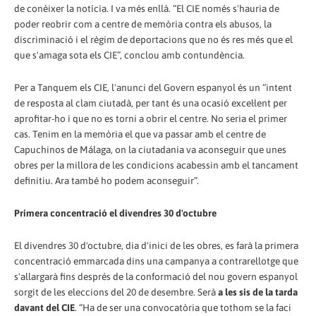
de conèixer la notícia. I va més enllà. “El CIE només s'hauria de
poder reobrir com a centre de memòria contra els abusos, la
discriminació i el règim de deportacions que no és res més que el
que s'amaga sota els CIE”, conclou amb contundència.
Per a Tanquem els CIE, l'anunci del Govern espanyol és un “intent
de resposta al clam ciutadà, per tant és una ocasió excel·lent per
aprofitar-ho i que no es torni a obrir el centre. No seria el primer
cas. Tenim en la memòria el que va passar amb el centre de
Capuchinos de Málaga, on la ciutadania va aconseguir que unes
obres per la millora de les condicions acabessin amb el tancament
definitiu. Ara també ho podem aconseguir”.
Primera concentració el divendres 30 d'octubre
El divendres 30 d'octubre, dia d'inici de les obres, es farà la primera
concentració emmarcada dins una campanya a contrarellotge que
s'allargarà fins després de la conformació del nou govern espanyol
sorgit de les eleccions del 20 de desembre. Serà
a les sis de la tarda
davant del CIE
. “Ha de ser una convocatòria que tothom se la faci