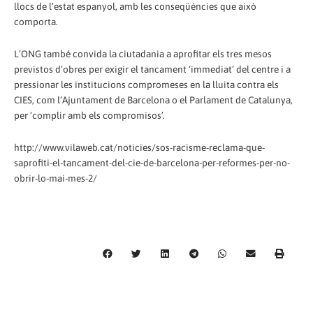
llocs de l’estat espanyol, amb les conseqüències que això
comporta.
L’ONG també convida la ciutadania a aprofitar els tres mesos
previstos d’obres per exigir el tancament ‘immediat’ del centre i a
pressionar les institucions compromeses en la lluita contra els
CIES, com l’Ajuntament de Barcelona o el Parlament de Catalunya,
per ‘complir amb els compromisos’.
http://www.vilaweb.cat/noticies/sos-racisme-reclama-que-
saprofiti-el-tancament-del-cie-de-barcelona-per-reformes-per-no-
obrir-lo-mai-mes-2/