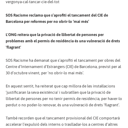
vergonya-cal-tancar-cie-del-tot
SOS Racisme reclama que s’aprofiti el tancament del CIE de
Barcelona per reformes per no obrir-lo ‘mai més’
L'ONG reitera que la privació de llibertat de persones per
problemes amb el permís de residència és una vulneració de drets
'flagrant'
SOS Racisme ha demanat que s’aprofiti el tancament per obres del
Centre d’Internament d’Estrangers (CIE) de Barcelona, previst per al
30 d’octubre vinent, per ‘no obrir-lo mai més’.
En aquest sentit, ha reiterat que cap millora de les instal·lacions
‘justificaran la seva existència’ i subratllen que la privació de
llibertat de persones per no tenir permís de residència, per haver-lo
perdut o no poder-lo renovar, és una vulneració de drets ‘flagrant’.
També recorden que el tancament provisional del CIE comportarà
accelerar l’expulsió dels interns o traslladar-los a centres d’altres