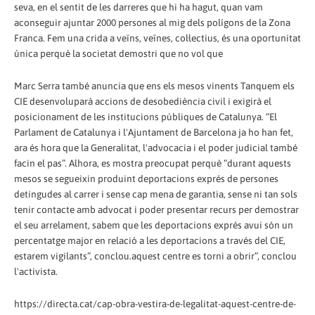
seva, en el sentit de les darreres que hi ha hagut, quan vam
aconseguir ajuntar 2000 persones al mig dels polígons de la Zona
Franca. Fem una crida a veïns, veïnes, col·lectius, és una oportunitat
única perquè la societat demostri que no vol que
Marc Serra també anuncia que ens els mesos vinents Tanquem els
CIE desenvoluparà accions de desobediència civil i exigirà el
posicionament de les institucions públiques de Catalunya. “El
Parlament de Catalunya i l'Ajuntament de Barcelona ja ho han fet,
ara és hora que la Generalitat, l'advocacia i el poder judicial també
facin el pas”. Alhora, es mostra preocupat perquè “durant aquests
mesos se segueixin produint deportacions exprés de persones
detingudes al carrer i sense cap mena de garantia, sense ni tan sols
tenir contacte amb advocat i poder presentar recurs per demostrar
el seu arrelament, sabem que les deportacions exprés avui són un
percentatge major en relació a les deportacions a través del CIE,
estarem vigilants”, conclou.aquest centre es torni a obrir”, conclou
l'activista.
https://directa.cat/cap-obra-vestira-de-legalitat-aquest-centre-de-