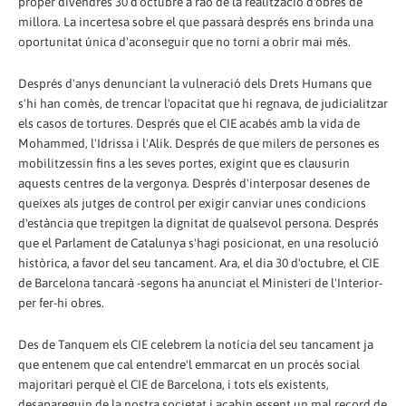
proper divendres 30 d'octubre a raó de la realització d'obres de
millora. La incertesa sobre el que passarà després ens brinda una
oportunitat única d'aconseguir que no torni a obrir mai més.
Després d'anys denunciant la vulneració dels Drets Humans que
s'hi han comès, de trencar l'opacitat que hi regnava, de judicialitzar
els casos de tortures. Després que el CIE acabés amb la vida de
Mohammed, l'Idrissa i l'Alik. Després de que milers de persones es
mobilitzessin fins a les seves portes, exigint que es clausurin
aquests centres de la vergonya. Després d'interposar desenes de
queixes als jutges de control per exigir canviar unes condicions
d'estància que trepitgen la dignitat de qualsevol persona. Després
que el Parlament de Catalunya s'hagi posicionat, en una resolució
històrica, a favor del seu tancament. Ara, el dia 30 d'octubre, el CIE
de Barcelona tancarà -segons ha anunciat el Ministeri de l'Interior-
per fer-hi obres.
Des de Tanquem els CIE celebrem la notícia del seu tancament ja
que entenem que cal entendre'l emmarcat en un procés social
majoritari perquè el CIE de Barcelona, i tots els existents,
desapareguin de la nostra societat i acabin essent un mal record de