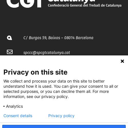
C/ Burgos 59, Baixos – 08014 Barcelona
spccc@
spcgtcatalunya.cat
935 120 481
Privacy on this site
We collect and process your data on this site to better
@CGTCatalunya
understand how it is used. You can give your consent to all or
selected purposes, or you can decline them all. For more
cgtcatalunya
information, see our privacy policy.
CGTCatalunya
Analytics
Consent details
Privacy policy
cgtcatalunya