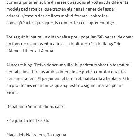
ponents parlaran sobre diverses qüestions al voltant de diferents
models pedagògics, que tracten els nens i nenes de l'espai
educatiu/escola des de llocs molt diferents i sobre les
conseqüències que aquests comporten en l'aprenentatge.
Tot seguit hi haurà un dinar-cafè a preu popular (5€) per tal de crear
un fons de recursos educatius a la biblioteca “La bullanga” de
l'Ateneu Llibertari Alomà.
Al nostre blog “Deixa de ser una illa” hi podreu trobar un formulari
per tal d'inscriure-us amb la intenció de poder comptar quantes
persones serem. El pagament el farem el mateix dia a la plaça. Si hi
ha problemes econòmics que aquests no siguin una raó per no
venir...
Debat amb Vermut, dinar, cafè...
2 de juliol a les 12.30 h.
Plaça dels Natzarens, Tarragona.