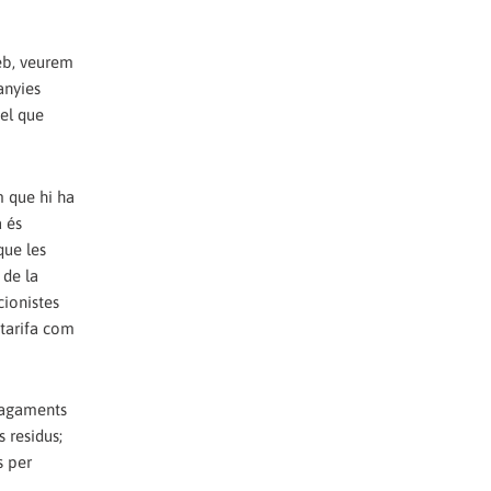
web, veurem
anyies
del que
m que hi ha
a és
que les
 de la
cionistes
 tarifa com
 pagaments
 residus;
s per