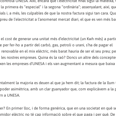
 controla UNESA. Així, encara que l’electricitat final sigui la mateixa, 
a primera és “especial” i la segona “ordinària”; assenyalant, així, qu
s i, a més, les culpables de que la nostra factura sigui tan cara. Qu
 preu de l’electricitat a l’anomenat mercat diari, el que es ven més ba
, el cost de generar una unitat més d’electricitat (un Kwh més) a partir
e per fer-ho a partir del carbó, gas, petroli o urani, s’ha de pagar el
renovable en el mix elèctric, més barat hauria de ser el seu preu; 
e les nostres empreses. Quina és la raó? Doncs un altre dels concepte
fixen les empreses d’UNESA i els van augmentant a mesura que baixa 
talment la majoria es deuen al que ja hem dit; la factura de la llum
de poder asimètrica, amb un clar guanyador que, com explicàvem a la
orn a UNESA.
er? En primer lloc, i de forma genèrica, que en una societat en què 
midor elèctric no té cap informació sobre el que paga i per què. De 