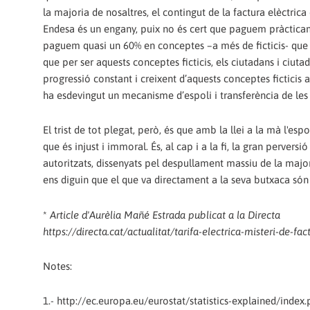
la majoria de nosaltres, el contingut de la factura elèctrica
Endesa és un engany, puix no és cert que paguem pràcticam
paguem quasi un 60% en conceptes –a més de ficticis- que va
que per ser aquests conceptes ficticis, els ciutadans i ciu
progressió constant i creixent d’aquests conceptes ficticis a
ha esdevingut un mecanisme d’espoli i transferència de les r
El trist de tot plegat, però, és que amb la llei a la mà l'espo
que és injust i immoral. És, al cap i a la fi, la gran perve
autoritzats, dissenyats pel despullament massiu de la major
ens diguin que el que va directament a la seva butxaca són
*
Article d'Aurèlia Mañé Estrada publicat a la Directa
https://directa.cat/actualitat/tarifa-electrica-misteri-de-fa
Notes:
1.- http://ec.europa.eu/eurostat/statistics-explained/inde