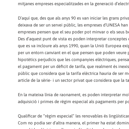
mitjanes empreses especialitzades en la generació d’electric
D’aquí que, des que als anys 90 es van iniciar les grans priv
deixava de ser un servei públic, les empreses d’UNESA han e
empreses pensen que el seu poder pot minvar o els seus ben
Des d’aquest punt de vista es poden interpretar conceptes 
que es va incloure als anys 1990, quan la Unió Europea exig
per un entorn canviant en el que pensen que poden veure pe
hipotètics perjudicis que les companyies elèctriques, pensa
el pagament per un dèficit de tarifa, que realment és inexi
públic que considera que la tarifa elèctrica hauria de ser 
article de la sèrie- i un sector privat que considera que la t
En la mateixa línia de raonament, es poden interpretar mo
adquisició i primes de règim especial als pagaments per p
Qualificar de “règim especial” les renovables és lingüísticame
Com no podia ser d’altra manera, el primer ha estat domina