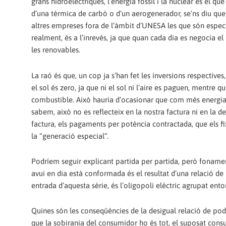
grans hidroelèctriques, l’energia fòssil i la nuclear és el que
d’una tèrmica de carbó o d’un aerogenerador, se’ns diu que l
altres empreses fora de l’àmbit d’UNESA les que són especial
realment, és a l’inrevés, ja que quan cada dia es negocia el
les renovables.
La raó és que, un cop ja s’han fet les inversions respectives
el sol és zero, ja que ni el sol ni l’aire es paguen, mentre qu
combustible. Això hauria d’ocasionar que com més energia 
sabem, això no es reflecteix en la nostra factura ni en la d
factura, els pagaments per potència contractada, que els 
la “generació especial”.
Podríem seguir explicant partida per partida, però fonamen
avui en dia està conformada és el resultat d’una relació 
entrada d’aquesta sèrie, és l’oligopoli elèctric agrupat ent
Quines són les conseqüències de la desigual relació de pod
que la sobirania del consumidor ho és tot, el suposat consu