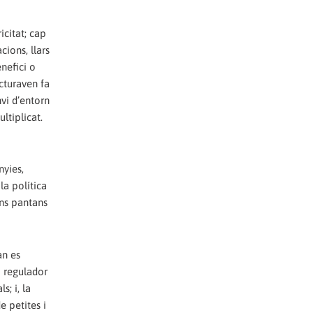
icitat; cap
cions, llars
nefici o
cturaven fa
vi d’entorn
ltiplicat.
nyies,
la política
ans pantans
an es
o regulador
s; i, la
e petites i