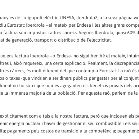
panyies de l’oligopoli elèctric UNESA, Iberdrola2, a la seva pàgina 
 diu Eurostat: Iberdrola –el mateix per Endesa i les altres grans comp
 factura són impostos i altres càrrecs. Segons Iberdrola, quasi 60% 
t de generació, transport o distribució de l’electricitat.
 que ens factura Iberdrola –o Endesa- no sigui ben bé el mateix, intuï
tres i, això requereix, una certa explicació. Realment, la discrepànci
tres càrrecs, és molt diferent del que contempla Eurostat. La raó és 
o taxes -que vindrien a ser diners públics per gastar per al conjunt
alment no ho són i que només ageganten els beneficis privats dels ac
 de la immensa majoria de la població. Per aquesta raó, parlem de la
xplícitament com a tals a la nostra factura, però que inclouen els
enir energia nuclear i haver de gestionar el seu combustible i els seus
rifa; pagaments pels costos de transició a la competència; pagament