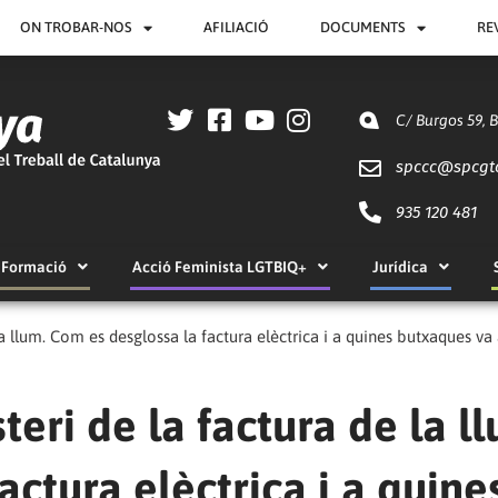
ON TROBAR-NOS
AFILIACIÓ
DOCUMENTS
RE
C/ Burgos 59, 
spccc@
spcgt
935 120 481
Formació
Acció Feminista LGTBIQ+
Jurídica
e la llum. Com es desglossa la factura elèctrica i a quines butxaques 
steri de la factura de la l
ctura elèctrica i a quine