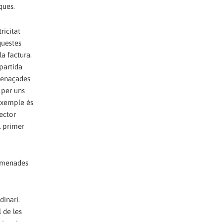
ques.
ricitat
questes
a factura.
partida
amenaçades
 per uns
 exemple és
ector
l primer
nomenades
dinari.
 de les