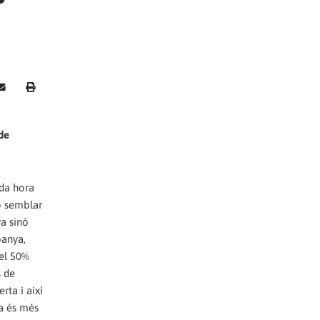
 de
ada hora
o semblar
ya sinó
panya,
del 50%
s de
rta i així
ya és més