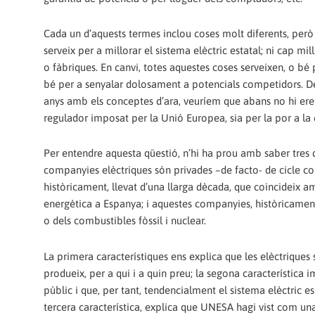
Cada un d’aquests termes inclou coses molt diferents, però 
serveix per a millorar el sistema elèctric estatal; ni cap mill
o fàbriques. En canvi, totes aquestes coses serveixen, o bé
bé per a senyalar dolosament a potencials competidors. De 
anys amb els conceptes d’ara, veuríem que abans no hi eren 
regulador imposat per la Unió Europea, sia per la por a la 
Per entendre aquesta qüestió, n’hi ha prou amb saber tres 
companyies elèctriques són privades –de facto- de cicle c
històricament, llevat d’una llarga dècada, que coincideix amb
energètica a Espanya; i aquestes companyies, històricament 
o dels combustibles fòssil i nuclear.
La primera característiques ens explica que les elèctrique
produeix, per a qui i a quin preu; la segona característica 
públic i que, per tant, tendencialment el sistema elèctric es
tercera característica, explica que UNESA hagi vist com una