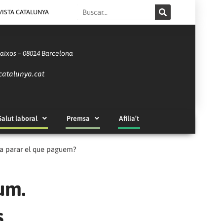
Search
VISTA CATALUNYA
Baixos – 08014 Barcelona
catalunya.cat
Salut laboral
Premsa
Afilia’t
va a parar el que paguem?
lum.
s