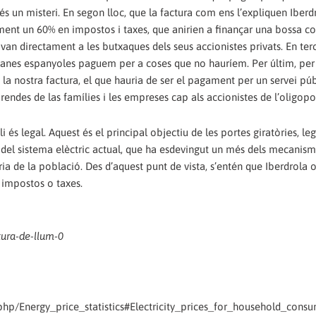
 és un misteri. En segon lloc, que la factura com ens l’expliquen Iberd
ent un 60% en impostos i taxes, que anirien a finançar una bossa c
n directament a les butxaques dels seus accionistes privats. En terc
tadanes espanyoles paguem per a coses que no hauríem. Per últim, per 
 la nostra factura, el que hauria de ser el pagament per un servei púb
endes de las famílies i les empreses cap als accionistes de l’oligopoli
li és legal. Aquest és el principal objectiu de les portes giratòries, leg
rsió del sistema elèctric actual, que ha esdevingut un més dels mecanis
ia de la població. Des d’aquest punt de vista, s’entén que Iberdrola 
 impostos o taxes.
ctura-de-llum-0
x.php/Energy_price_statistics#Electricity_prices_for_household_cons