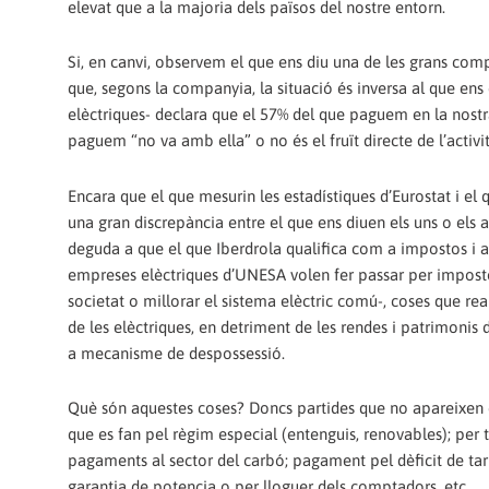
elevat que a la majoria dels països del nostre entorn.
Si, en canvi, observem el que ens diu una de les grans com
que, segons la companyia, la situació és inversa al que ens
elèctriques- declara que el 57% del que paguem en la nostra
paguem “no va amb ella” o no és el fruït directe de l’activita
Encara que el que mesurin les estadístiques d’Eurostat i el
una gran discrepància entre el que ens diuen els uns o els al
deguda a que el que Iberdrola qualifica com a impostos i al
empreses elèctriques d’UNESA volen fer passar per impostos 
societat o millorar el sistema elèctric comú-, coses que re
de les elèctriques, en detriment de les rendes i patrimonis
a mecanisme de despossessió.
Què són aquestes coses? Doncs partides que no apareixen e
que es fan pel règim especial (entenguis, renovables); per t
pagaments al sector del carbó; pagament pel dèficit de ta
garantia de potencia o per lloguer dels comptadors, etc.