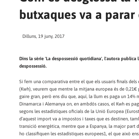
butxaques va a parar
Dilluns, 19 juny, 2017
Dins la sèrie 'La despossessió quotidiana', l'autora publica
despossessió.
Si fem una comparativa entre el que els usuaris finals del
(Kwh), veurem que mentre la mitjana europea és de 0,21€ p
gaire gran, però ens diu que, aquí, la llum es paga un 14% m
Dinamarca i Alemanya on, en ambdós casos, el Kwh es paga a
segons les estadístiques oficials de la Unió Europea (Euro
d’aquest import va a impostos i taxes que es destinen, ta
transició energètica, mentre que a Espanya, la major part de
ho classifiquen les estadístiques europees1, el que això ens