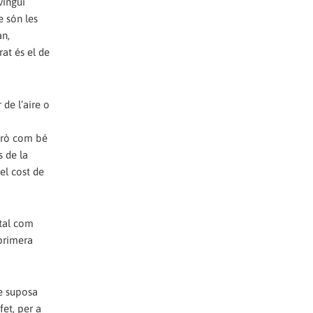
vingui
e són les
an,
rat és el de
 de l’aire o
però com bé
s de la
el cost de
 tal com
 primera
se suposa
fet, per a