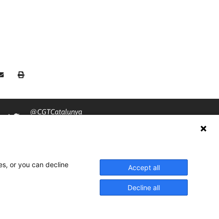
@CGTCatalunya
cgtcatalunya
CGTCatalunya
es, or you can decline
cgtcatalunya
Accept all
Decline all