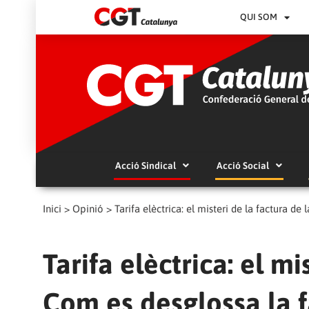
QUI SOM
Acció Sindical
Acció Social
Inici
>
Opinió
>
Tarifa elèctrica: el misteri de la factura d
Tarifa elèctrica: el mi
Com es desglossa la fa