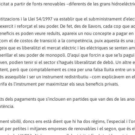
itat a partir de fonts renovables –diferents de les grans hidroelèctri
atitzacions i la Llei 54/1997 va establir que el subministrament d’elect
xercit i reforçat el seu poder. De fet, des de llavors, cada cop que a
eficis es poden veure reduïts, apareix un nou concepte a pagar en l
com el de costos de transició a la competència, puix aquesta és una 
eix que es liberalitzi el mercat elèctric i les elèctriques se senten 
rillar el seu poder de monopoli. D’aquí que forcin a que se’ls pagui
ven, podien tenir si el sector s’hagués liberalitzat de debò. Un altre
stent, però que comptablement es crea per una falsa lluita entre un s
més assequible i ser un instrument redistributiu –com explicàvem en e
arifa és l’instrument per maximitzar els seus beneficis privats.
lts dels pagaments que s’inclouen en partides que van des de les a
otència.
nt sibil·lí, doncs ens està dient que hi ha dos règims, l’especial i l’or
t per petites i mitjanes empreses de renovables i el segon, que és el