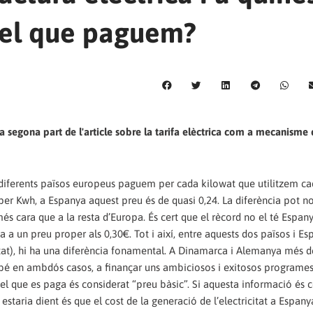
 el que paguem?
 la segona part de l'article sobre la tarifa elèctrica com a mecanisme
s diferents països europeus paguem per cada kilowat que utilitzem c
er Kwh, a Espanya aquest preu és de quasi 0,24. La diferència pot n
és cara que a la resta d’Europa. És cert que el rècord no el té Espan
 un preu proper als 0,30€. Tot i així, entre aquests dos països i Es
stat), hi ha una diferència fonamental. A Dinamarca i Alemanya més 
mbé en ambdós casos, a finançar uns ambiciosos i exitosos programe
l que es paga és considerat “preu bàsic”. Si aquesta informació és ce
 estaria dient és que el cost de la generació de l’electricitat a Espan