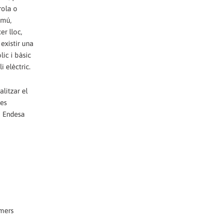
rola o
omú,
er lloc,
existir una
lic i bàsic
 elèctric.
alitzar el
mes
o Endesa
umers