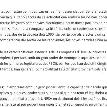
tal com estan definides, cap és realment essencial per generar electr
ora la qualitat o l’accés de l’electricitat que arriba a les nostres pobla
 perquè les grans companyies elèctriques tinguin noves partides de be
fet, si féssim una comparativa històrica dels conceptes que se’ns fa
i que, des de la dècada dels 1990, sia per la por als efectes d’un can
competència del sector de les renovables, les noves partides s’han mu
de les característiques essencials de les empreses d’UNESA: aquestes
omplert, i per tant, amb un gran poder de monopoli; aquestes compa
 les primeres legislatures del PSOE, són les que han decidit i dirigit 
també, han generat i comercialitzat l’electricitat provinent dels gr
s siguin empreses amb un gran poder i amb la capacitat de decidir qu
implica que aquest poder sigui superior al que pot tenir el legislador 
panyol tendeixi a afavorir UNESA en detriment dels i les usuàries final
 amenaça al seu poder i una intrusió en el seu negoci el sorgiment d