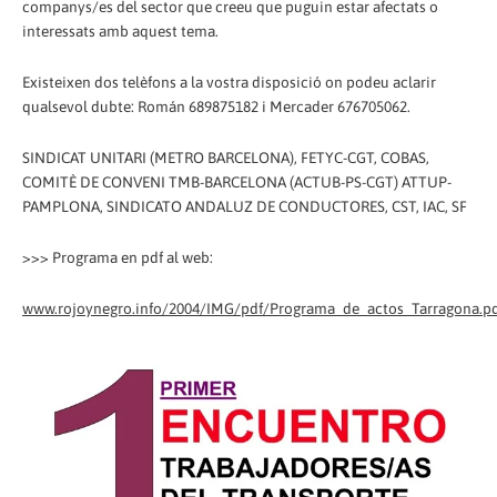
companys/es del sector que creeu que puguin estar afectats o
interessats amb aquest tema.
Existeixen dos telèfons a la vostra disposició on podeu aclarir
qualsevol dubte: Román 689875182 i Mercader 676705062.
SINDICAT UNITARI (METRO BARCELONA), FETYC-CGT, COBAS,
COMITÈ DE CONVENI TMB-BARCELONA (ACTUB-PS-CGT) ATTUP-
PAMPLONA, SINDICATO ANDALUZ DE CONDUCTORES, CST, IAC, SF
>>> Programa en pdf al web:
www.rojoynegro.info/2004/IMG/pdf/Programa_de_actos_Tarragona.p