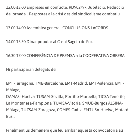
12.00-13.00 Empreses en conflicte. RD902/97. Jubilació, Reducció
de jornada… Respostes a la crisi des del sindicalisme combatiu
13.00-14.00 Assemblea general. CONCLUSIONS I ACORDS
14.00-15.30 Dinar popular al Casal Sageta de Foc
16.30-17.00 CONFERÈNCIA DE PREMSA a la COOPERATIVA OBRERA
Hi participaran delegats de:
EMT-Tarragona, TMB-Barcelona, EMT-Madrid, EMT-Valencia, EMT-
Málaga,
DAMAS- Huelva, TUSAM-Sevilla, Portillo-Marbella, TICSA-Tenerife,
La Montañesa-Pamplona, TUVISA-Vitoria, SMUB-Burgos ALSINA-
Málaga, TUZSAM-Zaragoza, COMES-Cádiz, EMTUSA-Huelva, Mataró
Bus…
Finalment us demanem que feu arribar aquesta convocatòria als