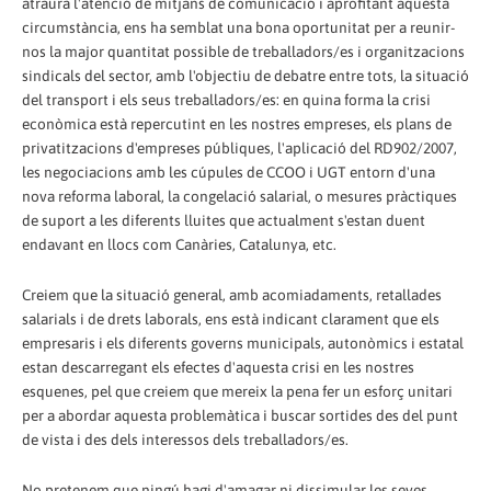
atraurà l'atenció de mitjans de comunicació i aprofitant aquesta
circumstància, ens ha semblat una bona oportunitat per a reunir-
nos la major quantitat possible de treballadors/es i organitzacions
sindicals del sector, amb l'objectiu de debatre entre tots, la situació
del transport i els seus treballadors/es: en quina forma la crisi
econòmica està repercutint en les nostres empreses, els plans de
privatitzacions d'empreses públiques, l'aplicació del RD902/2007,
les negociacions amb les cúpules de CCOO i UGT entorn d'una
nova reforma laboral, la congelació salarial, o mesures pràctiques
de suport a les diferents lluites que actualment s'estan duent
endavant en llocs com Canàries, Catalunya, etc.
Creiem que la situació general, amb acomiadaments, retallades
salarials i de drets laborals, ens està indicant clarament que els
empresaris i els diferents governs municipals, autonòmics i estatal
estan descarregant els efectes d'aquesta crisi en les nostres
esquenes, pel que creiem que mereix la pena fer un esforç unitari
per a abordar aquesta problemàtica i buscar sortides des del punt
de vista i des dels interessos dels treballadors/es.
No pretenem que ningú hagi d'amagar ni dissimular les seves