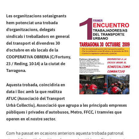
Les organitzacions sotasignants
hem potenciat una trobada
d'organitzacions, delegats
sindicals i treballadors en general
del transport el divendres 30
d'octubre en els locals de la
COOPERATIVA OBRERA (C/Fortuny,
23 / Reding, 10-14) a la ciutat de
Tarragona.
Aquesta trobada, coincidiria en
data i lloc amb la que realitza
ATUC (Associació del Transport
Urbà Col·lectiu), Associació que agrupa a les principals empreses
públiques i privades d'autobusos, Metro, FFCC, i tramvies que
operen en el nostre sector.
Com ha passat en ocasions anteriors aquesta trobada patronal