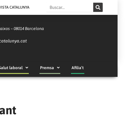
Search
VISTA CATALUNYA
Baixos – 08014 Barcelona
catalunya.cat
Salut laboral
Premsa
Afilia’t
vant