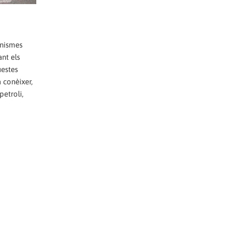
anismes
nt els
uestes
 conèixer,
petroli,