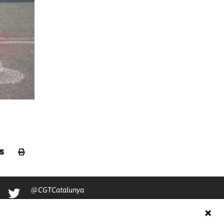
@CGTCatalunya
cgtcatalunya