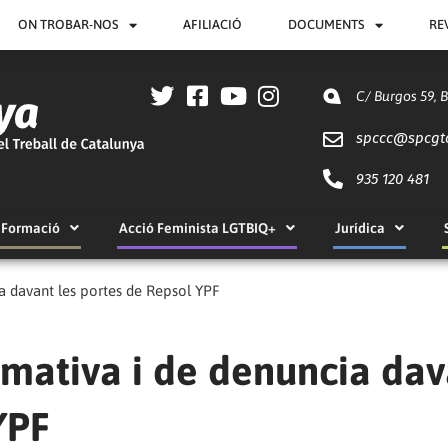
ON TROBAR-NOS
AFILIACIÓ
DOCUMENTS
RE
C/ Burgos 59, 
spccc@
spcgt
935 120 481
Formació
Acció Feminista LGTBIQ+
Jurídica
ia davant les portes de Repsol YPF
rmativa i de denuncia da
YPF