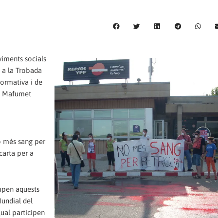
oviments socials
t a la Trobada
formativa i de
de Mafumet
o més sang per
carta per a
upen aquests
Mundial del
qual participen