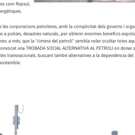
eres com Repsol,
ergètiques.
 les corporacions petroleres, amb la complicitat dels governs i org
s a pobles, desastres naturals…per obtenir enormes beneficis espolia
men, a més, que la "cimera del petroli" sembla voler ocultar totes aq
 han convocat una TROBADA SOCIAL ALTERNATIVA AL PETROLI on donar a
stes transnacionals, buscant també alternatives a la dependència del 
sostenible.