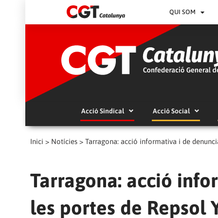
QUI SOM
Acció Sindical
Acció Social
Inici
>
Notícies
>
Tarragona: acció informativa i de denunc
Tarragona: acció info
les portes de Repsol 